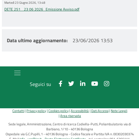
Martedì 23 Giugno 2026, 13:48
DETE 251_ 23 06 2026_Emissione Avviso.pdf
Data ultimo aggiornamento
23/06/2026 13:53
Seguici su
Contatti
Privacy policy
Cookies policy
Accessibilità
Dati Accessi
Note Legali
Area riservata
Sede legale, Amministrazione, Centro di ricerca Codivilla-Putti, Poliambulatorio: via di
Barbiano, 1/10 - 40136 Bologna
Ospedale: via G.C.Pupilli, 1 - 40136 Bologna - Codice fiscale e Partita IVA n. 00302030374
E-Mail:
info_urp@ior.it
Posta Elettronica Certificata
tel. centralino 051-6366111