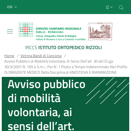
Sito Web Istituto Ortopedico
Salta
Cer
menu top-bar
IOR
IT
al
contenuto
principale
IRCCS
ISTITUTO ORTOPEDICO RIZZOLI
Briciole
Main container
Home
/
Vetrina Bandi di Concorso
/
Avviso Pubblico di Mobilità Volontaria, Ai Sensi Dell’art. 30 del D.Lgs
di
30/3/2001 N. 165 e S.m.i., Per N. 1 Posto a Tempo Indeterminato Nel Profilo
Di DIRIGENTE MEDICO Della Disciplina di ANESTESIA E RIANIMAZIONE
pane
Avviso pubblico
di mobilità
volontaria, ai
sensi dell’art.