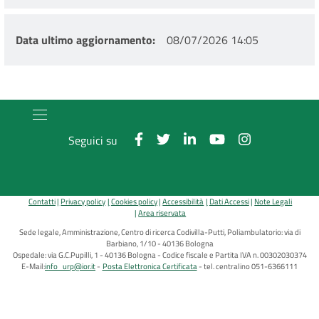
Data ultimo aggiornamento
08/07/2026 14:05
Seguici su
Contatti
Privacy policy
Cookies policy
Accessibilità
Dati Accessi
Note Legali
Area riservata
Sede legale, Amministrazione, Centro di ricerca Codivilla-Putti, Poliambulatorio: via di
Barbiano, 1/10 - 40136 Bologna
Ospedale: via G.C.Pupilli, 1 - 40136 Bologna - Codice fiscale e Partita IVA n. 00302030374
E-Mail:
info_urp@ior.it
Posta Elettronica Certificata
tel. centralino 051-6366111