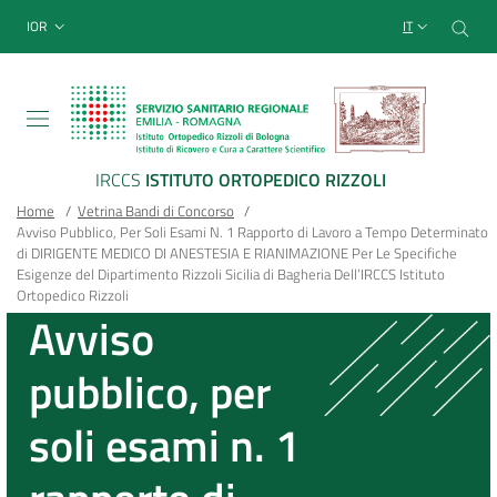
Sito Web Istituto Ortopedico
Salta
Cer
menu top-bar
IOR
IT
al
contenuto
principale
IRCCS
ISTITUTO ORTOPEDICO RIZZOLI
Briciole
Main container
Home
/
Vetrina Bandi di Concorso
/
Avviso Pubblico, Per Soli Esami N. 1 Rapporto di Lavoro a Tempo Determinato
di
di DIRIGENTE MEDICO DI ANESTESIA E RIANIMAZIONE Per Le Specifiche
Esigenze del Dipartimento Rizzoli Sicilia di Bagheria Dell’IRCCS Istituto
pane
Ortopedico Rizzoli
Avviso
pubblico, per
soli esami n. 1