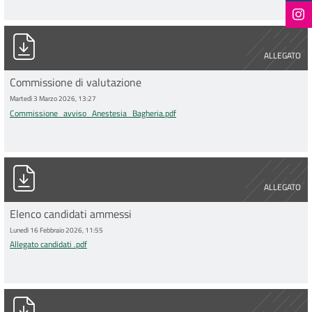
Commissione_avviso_Anestesia_Bagheria.pdf
ALLEGATO
Commissione di valutazione
Martedì 3 Marzo 2026, 13:27
Commissione_avviso_Anestesia_Bagheria.pdf
Allegato candidati .pdf
ALLEGATO
Elenco candidati ammessi
Lunedì 16 Febbraio 2026, 11:55
Allegato candidati .pdf
Avviso Dirigente Medico di Anestesia e Rianimazione IOR Baghe