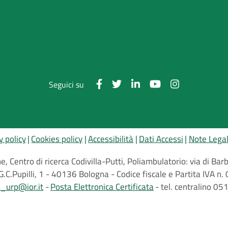
Seguici su
y policy
Cookies policy
Accessibilità
Dati Accessi
Note Legal
, Centro di ricerca Codivilla-Putti, Poliambulatorio: via di B
G.C.Pupilli, 1 - 40136 Bologna - Codice fiscale e Partita IVA
o_urp@ior.it
Posta Elettronica Certificata
tel. centralino 0