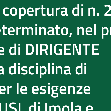
 copertura di n. 
terminato, nel pr
e di DIRIGENTE
 disciplina di
r le esigenze
 USL di Imola e