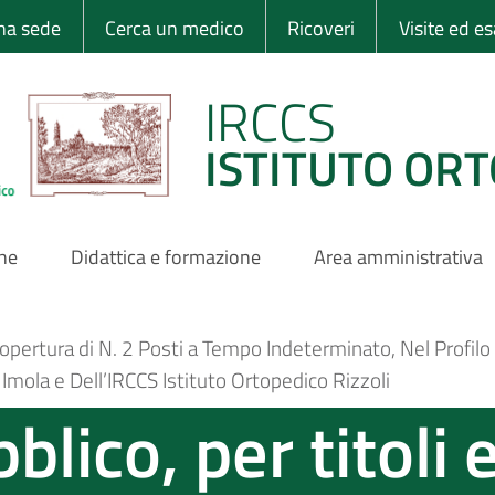
 Ortopedico Rizzo
una sede
Cerca un medico
Ricoveri
Visite ed e
IRCCS
ISTITUTO ORT
one
Didattica e formazione
Area amministrativa
Copertura di N. 2 Posti a Tempo Indeterminato, Nel Profil
mola e Dell’IRCCS Istituto Ortopedico Rizzoli
lico, per titoli 