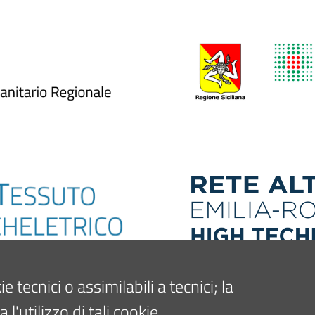
tecnici o assimilabili a tecnici; la
'utilizzo di tali cookie.