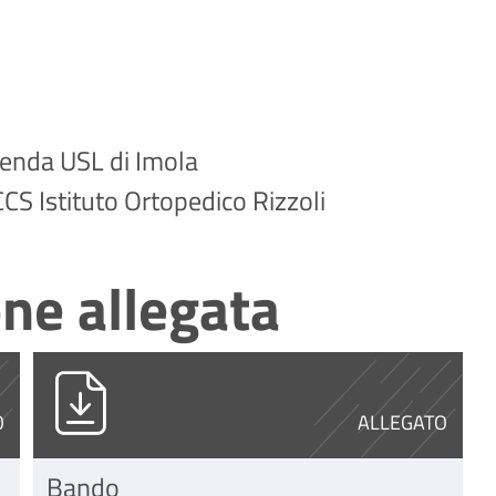
zienda USL di Imola
CCS Istituto Ortopedico Rizzoli
ne allegata
I PAGAMENTO PAGOPA.pdf
11957_Bando concorso congiunto Dir. Me
O
ALLEGATO
Bando