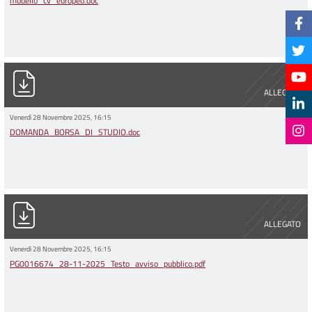
modello_cv_europeo.doc
DOMANDA_BORSA_DI_STUDIO.doc
ALLEGATO
Venerdì 28 Novembre 2025, 16:15
DOMANDA_BORSA_DI_STUDIO.doc
PG0016674_28-11-2025_Testo_avviso_pubblico.pdf
ALLEGATO
Venerdì 28 Novembre 2025, 16:15
PG0016674_28-11-2025_Testo_avviso_pubblico.pdf