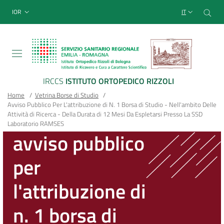
Sito Web Istituto Ortopedico
Salta
Cer
menu top-bar
IOR
IT
al
contenuto
principale
IRCCS
ISTITUTO ORTOPEDICO RIZZOLI
Briciole
Main container
Home
/
Vetrina Borse di Studio
/
Avviso Pubblico Per L'attribuzione di N. 1 Borsa di Studio - Nell'ambito Delle
di
Attività di Ricerca - Della Durata di 12 Mesi Da Espletarsi Presso La SSD
Laboratorio RAMSES
pane
avviso pubblico
per
l'attribuzione di
n. 1 borsa di