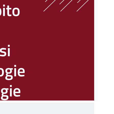
bito
si
ogie
gie