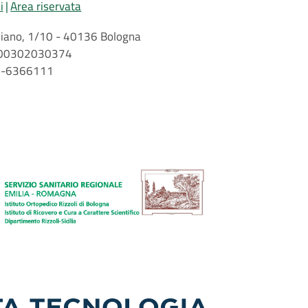
i
Area riservata
arbiano, 1/10 - 40136 Bologna
 n. 00302030374
51-6366111