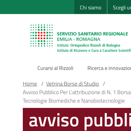
Sito Web Istituto
Salta
Chi siamo
Scegli 
al
contenuto
principale
Curarsi al Rizzoli
Ricerca e innovazi
Main
Briciole
Main container
Home
/
Vetrina Borse di Studio
/
Avviso Pubblico Per L'attribuzione di N. 1 Borsa
Navigation
di
Tecnologie Biomediche e Nanobiotecnologie
avviso pubbli
pane