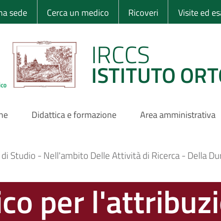
 Ortopedico Rizzo
una sede
Cerca un medico
Ricoveri
Visite ed e
IRCCS
ISTITUTO ORT
one
Didattica e formazione
Area amministrativa
 di Studio - Nell'ambito Delle Attività di Ricerca - Della 
co per l'attribuz