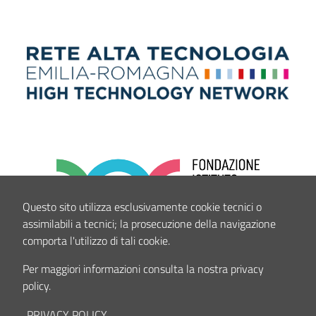
Questo sito utilizza esclusivamente cookie tecnici o
assimilabili a tecnici; la prosecuzione della navigazione
comporta l'utilizzo di tali cookie.
Per maggiori informazioni consulta la nostra privacy
policy.
PRIVACY POLICY