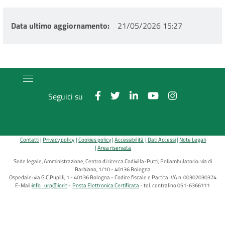
Data ultimo aggiornamento
21/05/2026 15:27
Seguici su
Contatti
Privacy policy
Cookies policy
Accessibilità
Dati Accessi
Note Legali
Area riservata
Sede legale, Amministrazione, Centro di ricerca Codivilla-Putti, Poliambulatorio: via di
Barbiano, 1/10 - 40136 Bologna
Ospedale: via G.C.Pupilli, 1 - 40136 Bologna - Codice fiscale e Partita IVA n. 00302030374
E-Mail:
info_urp@ior.it
Posta Elettronica Certificata
tel. centralino 051-6366111