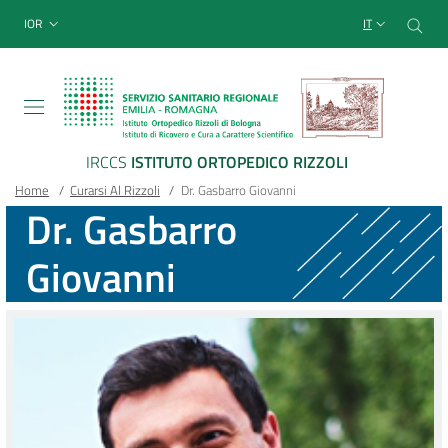
Sito Web Istituto Ortopedico
Salta
Cer
menu top-bar
IOR
IT
al
contenuto
principale
IRCCS
ISTITUTO ORTOPEDICO RIZZOLI
Briciole
Main container
Home
/
Curarsi Al Rizzoli
/
Dr. Gasbarro Giovanni
Dr. Gasbarro
di
Giovanni
pane