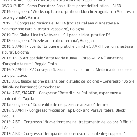
05/2017: IRC - Corso Esecutore Basic life support defibrillation - BLSD
2019: Congresso “Workshop teorico-pratico: i blocchi ecoguidati in Anestesia
locoregionale”, Parma
2019: 5° Congresso Nazionale ITACTA (società italiana di anestesia e
rianimazione cardio-toraco-vascolare), Bologna
2019: The Global Health Network - ICH good clinical practice E6
2018: Congresso “Puzzle antibiotico Terapia”, Bologna
2018: SIAARTI - Evento “Le buone pratiche cliniche SIAARTI: per un’anestesia
sicura”, Bologna
2017: IRCCS Arcispedale Santa Maria Nuova - Corso AL-MA “Donazione
d’organi e tessuti”, Reggio Emila
2016: SIAARTI - XV Convegno Nazionale area culturale Medicina del dolore e
cure palliative.
2015: AISD (associazione italiana per lo studio del dolore) - Congresso “Dolore
difficile nell’anziano”, Campobasso
2014: AISD, SIAARTI - Congresso “Rete di cure Palliative, esperienze a
confronto”, L’Aquila
2014: Congresso “Dolore difficile nel paziente anziano”, Teramo
2014: SIAARTI - Congresso “Focus on Tap Block and Paravertebral Block”,
L’Aquila
2013: AISD - Congresso “Nuove frontiere nel trattamento del dolore Difficile”,
L’Aquila
2013: AISD - Congresso “Terapia del dolore: uso razionale degli oppioidi”,