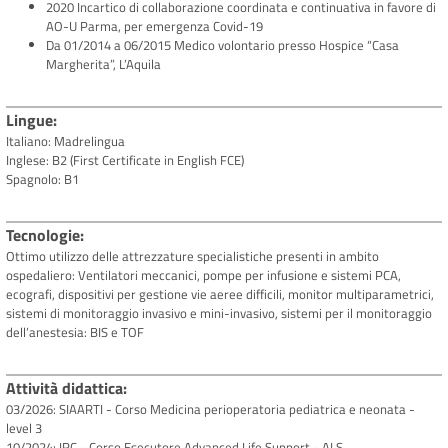
2020 Incartico di collaborazione coordinata e continuativa in favore di
AO-U Parma, per emergenza Covid-19
Da 01/2014 a 06/2015 Medico volontario presso Hospice “Casa
Margherita”, L’Aquila
Lingue
Italiano: Madrelingua
Inglese: B2 (First Certificate in English FCE)
Spagnolo: B1
Tecnologie
Ottimo utilizzo delle attrezzature specialistiche presenti in ambito
ospedaliero: Ventilatori meccanici, pompe per infusione e sistemi PCA,
ecografi, dispositivi per gestione vie aeree difficili, monitor multiparametrici,
sistemi di monitoraggio invasivo e mini-invasivo, sistemi per il monitoraggio
dell’anestesia: BIS e TOF
Attività didattica
03/2026: SIAARTI - Corso Medicina perioperatoria pediatrica e neonata -
level 3
10/2024: IRC - Corso Esecutore Advanced Life Support - ALS