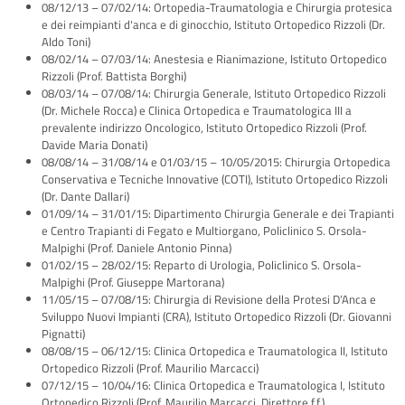
08/12/13 – 07/02/14: Ortopedia-Traumatologia e Chirurgia protesica
e dei reimpianti d'anca e di ginocchio, Istituto Ortopedico Rizzoli (Dr.
Aldo Toni)
08/02/14 – 07/03/14: Anestesia e Rianimazione, Istituto Ortopedico
Rizzoli (Prof. Battista Borghi)
08/03/14 – 07/08/14: Chirurgia Generale, Istituto Ortopedico Rizzoli
(Dr. Michele Rocca) e Clinica Ortopedica e Traumatologica III a
prevalente indirizzo Oncologico, Istituto Ortopedico Rizzoli (Prof.
Davide Maria Donati)
08/08/14 – 31/08/14 e 01/03/15 – 10/05/2015: Chirurgia Ortopedica
Conservativa e Tecniche Innovative (COTI), Istituto Ortopedico Rizzoli
(Dr. Dante Dallari)
01/09/14 – 31/01/15: Dipartimento Chirurgia Generale e dei Trapianti
e Centro Trapianti di Fegato e Multiorgano, Policlinico S. Orsola-
Malpighi (Prof. Daniele Antonio Pinna)
01/02/15 – 28/02/15: Reparto di Urologia, Policlinico S. Orsola-
Malpighi (Prof. Giuseppe Martorana)
11/05/15 – 07/08/15: Chirurgia di Revisione della Protesi D’Anca e
Sviluppo Nuovi Impianti (CRA), Istituto Ortopedico Rizzoli (Dr. Giovanni
Pignatti)
08/08/15 – 06/12/15: Clinica Ortopedica e Traumatologica II, Istituto
Ortopedico Rizzoli (Prof. Maurilio Marcacci)
07/12/15 – 10/04/16: Clinica Ortopedica e Traumatologica I, Istituto
Ortopedico Rizzoli (Prof. Maurilio Marcacci, Direttore f.f.)