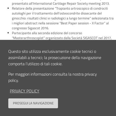
presentato all’International Cartilage Repair Society meeting 2013.
Relatore della presentazione “Trapianto artroscopico di condrociti
autologhi per il trattamento dell'osteocondrite dissecante del
ginocchio: risultati clinici e radiologici a lungo termine” selezionata tra
i migliori abstract nella sessione “Best Paper session - X Factor” al
congresso Sigascot 2016.
Partecipante alla seconda edizione del concorso
“Masterarthroscopist” organizzato dalla Società SIGASCOT nel 2017,
classificandosi tra i migliori 10 partecipanti.
Dal 2013 partecipazione a numerosi congressi e corsi nazionali ed
Questo sito utilizza esclusivamente cookie tecnici o
internazionali, in numerose occasioni in qualità di relatore.
assimilabili a tecnici; la prosecuzione della navigazione
Autore di oltre 50 abstracts scientifici accettati e presentati a
congressi nazionali ed internazionali.
comporta l'utilizzo di tali cookie.
Autore di oltre 50 pubblicazioni scientifiche tra articoli di riviste
specializzate e capitoli di libro a tema ortopedico, la cui maggioranza
Per maggiori informazioni consulta la nostra privacy
è stata pubblicata in lingua inglese, e su riviste con impact factor e/o
policy.
indicizzate sul database internazionale Pubmed.
Reviewer di alcune tra le più prestigiose riviste scientifiche di settore.
PRIVACY POLICY
Interessi clinici e/o scientifici
PROSEGUI LA NAVIGAZIONE
Chirurgia di Ginocchio, Spalla ed Anca.
Back to