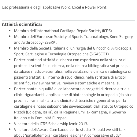
Uso professionale degli applicativi Word, Excel e Power Point.
Attività scientifica
Membro dell’International Cartilage Repair Society (ICRS).
Membro dell’European Society of Sports Traumatology, Knee Surgery
and Arthroscopy (ESSKA).
Membro della Società Italiana di Chirurgia del Ginocchio, Artroscopia,
Sport, Cartilagine e Tecnologie Ortopediche (SIGASCOT).
Partecipante ad attività di ricerca con esperienza nella stesura di
protocolli scientifici di ricerca, nella ricerca bibliografica sui principali
database medico-scientifici, nella valutazione clinica e radiologica di
pazienti trattati all’interno di studi clinici, nella scrittura di articoli
scientifici, review narrative, review sistematiche e metanalisi.
Partecipante in qualità di collaboratore a progetti di ricerca e trials
clinici riguardanti l’applicazione di biotecnologie in ortopedia (da studi
preclinici -animali- a trials clinici) e di tecniche rigenerative per la
cartilagine e l’osso subcondrale sovvenzionati dall’Istituto Ortopedico
Rizzoli (Bologna, Italia), dalla Regione Emilia-Romagna, il Governo
Italiano e la Comunità Europea.
Vincitore della ICRS Scholarship Izmir 2013.
Vincitore dell’Award Cum Laude per lo studio “Should we still talk
about 'patellofemoral' cartilage lesions? A comparative study”