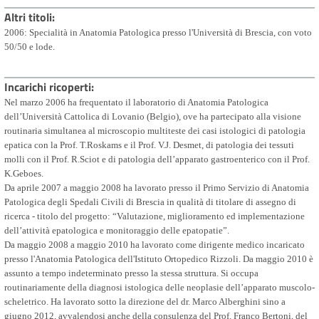
Altri titoli
2006: Specialità in Anatomia Patologica presso l'Università di Brescia, con voto
50/50 e lode.
Incarichi ricoperti
Nel marzo 2006 ha frequentato il laboratorio di Anatomia Patologica
dell’Università Cattolica di Lovanio (Belgio), ove ha partecipato alla visione
routinaria simultanea al microscopio multiteste dei casi istologici di patologia
epatica con la Prof. T.Roskams e il Prof. V.J. Desmet, di patologia dei tessuti
molli con il Prof. R.Sciot e di patologia dell’apparato gastroenterico con il Prof.
K.Geboes.
Da aprile 2007 a maggio 2008 ha lavorato presso il Primo Servizio di Anatomia
Patologica degli Spedali Civili di Brescia in qualità di titolare di assegno di
ricerca - titolo del progetto: “Valutazione, miglioramento ed implementazione
dell’attività epatologica e monitoraggio delle epatopatie”.
Da maggio 2008 a maggio 2010 ha lavorato come dirigente medico incaricato
presso l'Anatomia Patologica dell'Istituto Ortopedico Rizzoli. Da maggio 2010 è
assunto a tempo indeterminato presso la stessa struttura. Si occupa
routinariamente della diagnosi istologica delle neoplasie dell’apparato muscolo-
scheletrico. Ha lavorato sotto la direzione del dr. Marco Alberghini sino a
giugno 2012, avvalendosi anche della consulenza del Prof. Franco Bertoni, del