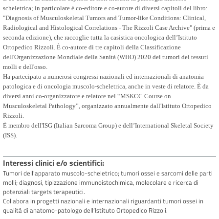
scheletrica; in particolare è co-editore e co-autore di diversi capitoli del libro:
"Diagnosis of Musculoskeletal Tumors and Tumor-like Conditions: Clinical,
Radiological and Histological Correlations - The Rizzoli Case Archive" (prima e
seconda edizione), che raccoglie tutta la casistica oncologica dell’Istituto
Ortopedico Rizzoli. È co-autore di tre capitoli della Classificazione
dell'Organizzazione Mondiale della Sanità (WHO) 2020 dei tumori dei tessuti
molli e dell'osso.
Ha partecipato a numerosi congressi nazionali ed internazionali di anatomia
patologica e di oncologia muscolo-scheletrica, anche in veste di relatore. È da
diversi anni co-organizzatore e relatore nel “MSKCC Course on
Musculoskeletal Pathology”, organizzato annualmente dall'Istituto Ortopedico
Rizzoli.
È membro dell'ISG (Italian Sarcoma Group) e dell’International Skeletal Society
(ISS).
Interessi clinici e/o scientifici
Tumori dell'apparato muscolo-scheletrico; tumori ossei e sarcomi delle parti
molli; diagnosi, tipizzazione immunoistochimica, molecolare e ricerca di
potenziali targets terapeutici.
Collabora in progetti nazionali e internazionali riguardanti tumori ossei in
qualità di anatomo-patologo dell’Istituto Ortopedico Rizzoli.