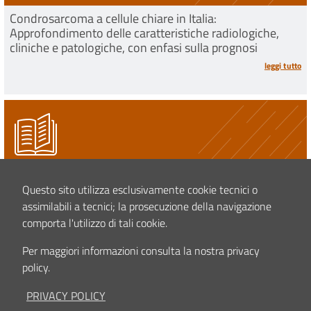
Condrosarcoma a cellule chiare in Italia:
Approfondimento delle caratteristiche radiologiche,
cliniche e patologiche, con enfasi sulla prognosi
leggi tutto
STUDI CLINICI
Questo sito utilizza esclusivamente cookie tecnici o
Migliorare il processo decisionale clinico nei sarcomi
primitivi dell’osso: Profilazione della sensibilità ai
assimilabili a tecnici; la prosecuzione della navigazione
farmaci Utilizzando Modelli A complessità crescente per
comporta l'utilizzo di tali cookie.
integrare la profilazione molecolare nella medicina di
precisione
Per maggiori informazioni consulta la nostra privacy
leggi tutto
policy.
PRIVACY POLICY