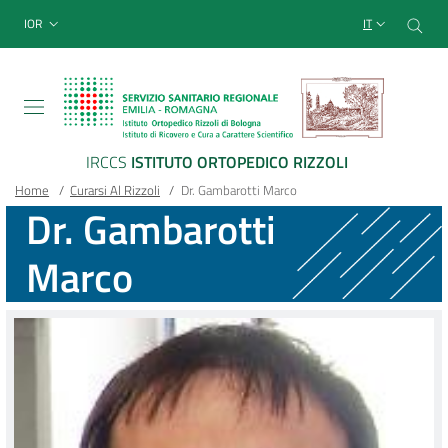
Sito Web Istituto Ortopedico
Salta
Cer
menu top-bar
IOR
IT
al
contenuto
principale
IRCCS
ISTITUTO ORTOPEDICO RIZZOLI
Briciole
Main container
Home
/
Curarsi Al Rizzoli
/
Dr. Gambarotti Marco
Dr. Gambarotti
di
Marco
pane