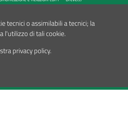
Bandi di Gara e Avvisi per beni e
a Stampa
Bandi di Gara e Avvisi per lavori
tecnici o assimilabili a tecnici; la
li IOR News. Newsletter mensile
tecnici connessi
'utilizzo di tali cookie.
Albo Pretorio online
Organigramma
tra privacy policy.
Seguici su