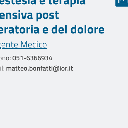
tensiva post
ratoria e del dolore
gente Medico
ono:
051-6366934
l:
matteo.bonfatti@ior.it