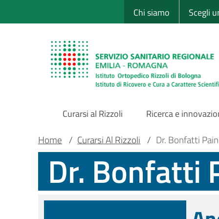
Sito Web Istituto
Salta
Chi siamo
Scegli 
al
contenuto
principale
Curarsi al Rizzoli
Ricerca e innovazi
Main
Briciole
Main container
Home
/
Curarsi Al Rizzoli
/
Dr. Bonfatti Pai
Dr. Bonfatti
Navigation
di
pane
An