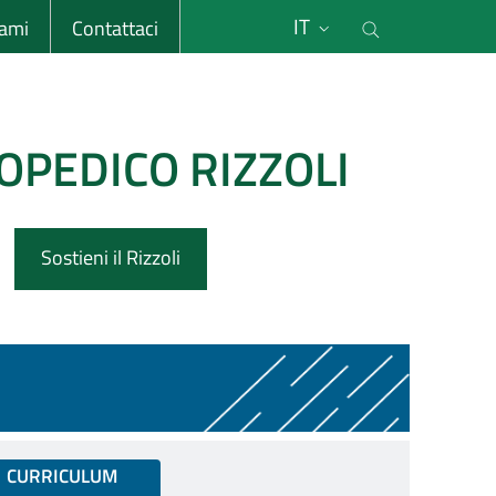
li
Cerca nel s
IT
sami
Contattaci
OPEDICO RIZZOLI
Sostieni il Rizzoli
CURRICULUM