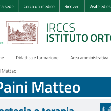
 Ortopedico Rizzo
una sede
Cerca un medico
Ricoveri
Visite ed e
IRCCS
ISTITUTO ORT
one
Didattica e formazione
Area amministrativa
ni Matteo
 Paini Matteo
estesia e terapia