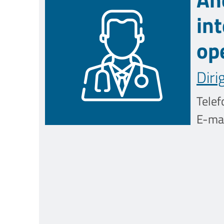
in
ope
Diri
Telef
E-mai