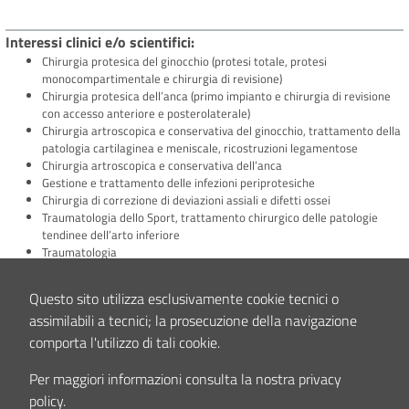
Interessi clinici e/o scientifici
Chirurgia protesica del ginocchio (protesi totale, protesi
monocompartimentale e chirurgia di revisione)
Chirurgia protesica dell’anca (primo impianto e chirurgia di revisione
con accesso anteriore e posterolaterale)
Chirurgia artroscopica e conservativa del ginocchio, trattamento della
patologia cartilaginea e meniscale, ricostruzioni legamentose
Chirurgia artroscopica e conservativa dell’anca
Gestione e trattamento delle infezioni periprotesiche
Chirurgia di correzione di deviazioni assiali e difetti ossei
Traumatologia dello Sport, trattamento chirurgico delle patologie
tendinee dell’arto inferiore
Traumatologia
Terapia infiltrativa articolare/tendinea
Trattamento conservativo della patologia di rachide, spalla, piede e
Questo sito utilizza esclusivamente cookie tecnici o
caviglia
assimilabili a tecnici; la prosecuzione della navigazione
comporta l'utilizzo di tali cookie.
Contenuto aggiornato il
10/12/2025 11:41
Per maggiori informazioni consulta la nostra privacy
policy.