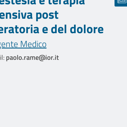
tensiva post
ratoria e del dolore
gente Medico
l:
paolo.rame@ior.it