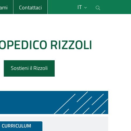
li
Cerca nel s
IT
sami
Contattaci
OPEDICO RIZZOLI
Sostieni il Rizzoli
CURRICULUM