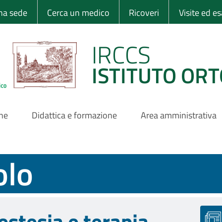
 Ortopedico Rizzo
una sede
Cerca un medico
Ricoveri
Visite ed e
IRCCS
ISTITUTO ORT
one
Didattica e formazione
Area amministrativa
olo
estesia e terapia