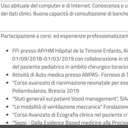
Uso abituale del computer e di Internet. Conoscenza e u
dei dati clinici. Buona capacità di consultazione di banch
Partecipazione a corsi ed esperienze professionalizzant
FFI presso AP/HM Hôpital de la Timone Enfants, Aix
01/09/2018-01/03/2019 con collaborazione in studi
del paziente pediatrico in ambito chirurgico toraci
Attività di Auto medica presso ANPAS- Fornovo di
"Corso avanzato di rianimazione neonatale per esec
Poliambulanza, Brescia 2019
“Stati generali sul patient blood management”, S
"Le modalità di ventilazione meccanica" Fondazio
“Corso Avanzato di Ecografia clinica nel paziente 
“Sepsi - Dalla Evidence Based medicine alla Precis