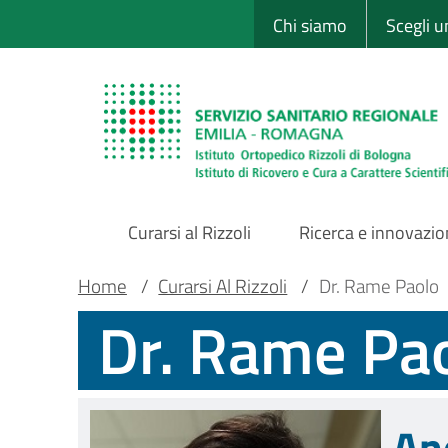
Sito Web Istituto
Salta
Chi siamo
Scegli 
al
contenuto
principale
Curarsi al Rizzoli
Ricerca e innovazi
Main
Briciole
Main container
Home
/
Curarsi Al Rizzoli
/
Dr. Rame Paolo
Dr. Rame Pa
Navigation
di
pane
An