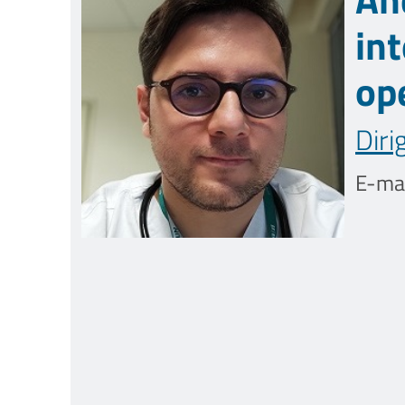
in
ope
Diri
E-mai