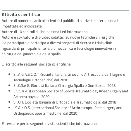
Attività scientifica
Autore di numerosi articoli scientifici pubblicati su riviste internazionali
impattate ed indicizzate
Autore di 10 capitoli di libri nazionali ed internazionali
Autore e co-Autore di 5 video didattici su nuove tecniche chirurgiche
Ha partecipato e partecipa a diversi progetti di ricerca e trials clinici
riguardanti principalmente la biomeccanica e tecnologie innovative in
chirurgia del ginocchio e della spalla.
È iscritto alle seguenti società scientifiche:
S.I.A.G.A.S.C.O.T. (Società Italiana Ginocchio Artroscopia Cartilagine e
Tecnologie Ortopediche) dal 2018
S.I.C.S.e G. (Società Italiana Chirurgia Spalla e Gomito) dal 2018
E.S.S.K.A. (European Society of Sports Traumatology Knee Surgery and
Arthroscopy) dal 2020
S.I.O.T. (Società Italiana di Ortopedia e Traumatologia) dal 2018
I.S.A.K.O.S. (International Society of Arthroscopy, Knee surgery and
Orthopaedic Sports medicine) dal 2020
E’ revisore per le seguenti riviste scientifiche internazionali: