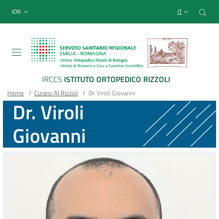
Sito Web Istituto Ortopedico
Salta
Cer
menu top-bar
IOR
IT
al
contenuto
principale
IRCCS
ISTITUTO ORTOPEDICO RIZZOLI
Briciole
Main container
Home
/
Curarsi Al Rizzoli
/
Dr. Viroli Giovanni
Dr. Viroli
di
Giovanni
pane