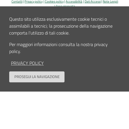
Contatti
Privacy policy
Cookies policy
Accessibilità
Dati Accessi
Note Legali
Area riservata
Sede legale, Amministrazione, Centro di ricerca Codivilla-Putti, Poliambulatorio: via di
Questo sito utilizza esclusivamente cookie tecnici o
Barbiano, 1/10 - 40136 Bologna
Ospedale: via G.C.Pupilli, 1 - 40136 Bologna - Codice fiscale e Partita IVA n. 00302030374
assimilabili a tecnici; la prosecuzione della navigazione
E-Mail:
info_urp@ior.it
Posta Elettronica Certificata
tel. centralino 051-6366111
comporta l'utilizzo di tali cookie.
Per maggiori informazioni consulta la nostra privacy
policy.
PRIVACY POLICY
PROSEGUI LA NAVIGAZIONE
Back to