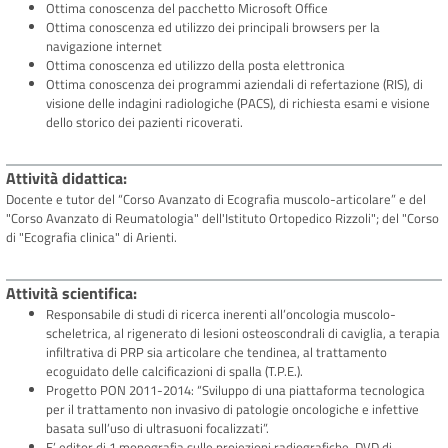
Ottima conoscenza del pacchetto Microsoft Office
Ottima conoscenza ed utilizzo dei principali browsers per la
navigazione internet
Ottima conoscenza ed utilizzo della posta elettronica
Ottima conoscenza dei programmi aziendali di refertazione (RIS), di
visione delle indagini radiologiche (PACS), di richiesta esami e visione
dello storico dei pazienti ricoverati.
Attività didattica
Docente e tutor del “Corso Avanzato di Ecografia muscolo-articolare” e del
"Corso Avanzato di Reumatologia" dell'Istituto Ortopedico Rizzoli"; del "Corso
di "Ecografia clinica" di Arienti.
Attività scientifica
Responsabile di studi di ricerca inerenti all’oncologia muscolo-
scheletrica, al rigenerato di lesioni osteoscondrali di caviglia, a terapia
infiltrativa di PRP sia articolare che tendinea, al trattamento
ecoguidato delle calcificazioni di spalla (T.P.E.).
Progetto PON 2011-2014: “Sviluppo di una piattaforma tecnologica
per il trattamento non invasivo di patologie oncologiche e infettive
basata sull’uso di ultrasuoni focalizzati”.
E’ editor di 1 monografia sulle proiezioni radiografiche, DVD di