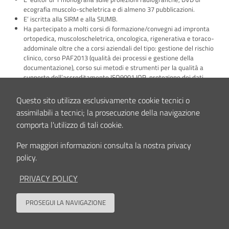
ecografia muscolo-scheletrica e di almeno 37 pubblicazioni.
E’ iscritta alla SIRM e alla SIUMB.
Ha partecipato a molti corsi di formazione/convegni ad impronta
ortopedica, muscoloscheletrica, oncologica, rigenerativa e toraco-
addominale oltre che a corsi aziendali del tipo: gestione del rischio
clinico, corso PAF2013 (qualità dei processi e gestione della
documentazione), corso sui metodi e strumenti per la qualità a
supporto dell’accreditamento ISO9001 IOR, protezione dei dati
personali in ambito sanitario, corso sulla sicurezza sul lavoro, corso
vigilanza sui dispositivi medici etc.
Questo sito utilizza esclusivamente cookie tecnici o
Responsabile come PI di studi clinici per lo più esitati in pubblicazioni
assimilabili a tecnici; la prosecuzione della navigazione
internazionali (ricerca inerente all’oncologia muscolo-scheletrica, al
comporta l'utilizzo di tali cookie.
rigenerato di lesioni osteocondrali di caviglia, a terapia infiltrativa di
PRP/acido ialuronico sia articolare che tendinea, al trattamento
Per maggiori informazioni consulta la nostra privacy
ecoguidato delle calcificazioni di spalla, bassa dose RX e TC nello
studio della scoliosi).
policy.
Collabora con studi di ricerca approvati dal CE dei CDR e/o laboratori di
ricerca (Lipojoint, ACL-AO, PEMF, LCA etc.)
PRIVACY POLICY
Interessi clinici e/o scientifici
PROSEGUI LA NAVIGAZIONE
Back to
ECOGRAFIA sia oncologica muscolo-scheletrica che traumatica,
ortopedica pediatrica (displasia delle anche del lattante, studio