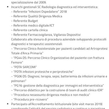
specializzazione dal 2009.
Incarichi gestionali SC Radiologia diagnostica ed interventistica:
- Referente “Infezioni Ospedaliere” 2018
- Referente Qualità Dirigenza Medica
- Referente Budget
- Referente medico digitale/ICT
- Referente cartella clinica
- Referente Farmacovigilanza, Vigilanza Dispositivi
Collaborato alla stesura di procedura aziendale sviluppando protocolli
diagnostici e terapeutici assistenziali:
- “Percorso Clinico Assistenziale per pazienti candidati ad Artroprotesi
Totale d’Anca Primaria”
- “PG44 DS: Percorso Clinico Organizzativo del paziente con frattura
Femore”
- “PDTA SARCOMI”
- “PDTA infezioni protesiche e periprotesiche”
- “PG06 DS: Diagnosi, terapia, sepsi, batteriemia da infezioni urinarie e
polmonari”
- “PG16: gestione della diagnostica per immagini ed interventistica”
- “Percorso didattico per la costruzione di team di audit clinico IOR”
- “Procedura neoassunto dirigenza medica e non medica”
- “Procedura pre-ricovero”
Partecipato all’Accreditamento Istituzionale (site visit marzo 2019)
coordinando l’attività del servizio radiologico e continuo a garantirne