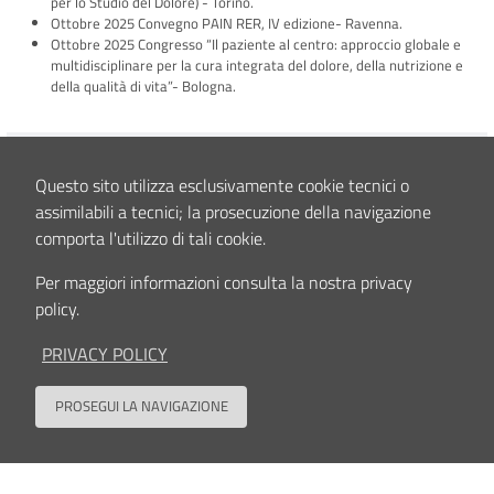
per lo Studio del Dolore) - Torino.
Ottobre 2025 Convegno PAIN RER, IV edizione- Ravenna.
Ottobre 2025 Congresso “Il paziente al centro: approccio globale e
multidisciplinare per la cura integrata del dolore, della nutrizione e
della qualità di vita”- Bologna.
Contenuto aggiornato il
30/04/2026 10:20
Questo sito utilizza esclusivamente cookie tecnici o
assimilabili a tecnici; la prosecuzione della navigazione
comporta l'utilizzo di tali cookie.
Per maggiori informazioni consulta la nostra privacy
Seguici su
policy.
PRIVACY POLICY
Contatti
Privacy policy
Cookies policy
Accessibilità
Dati Accessi
Note Legali
PROSEGUI LA NAVIGAZIONE
Area riservata
Back to
Sede legale, Amministrazione, Centro di ricerca Codivilla-Putti, Poliambulatorio: via di
Barbiano, 1/10 - 40136 Bologna
Ospedale: via G.C.Pupilli, 1 - 40136 Bologna - Codice fiscale e Partita IVA n. 00302030374