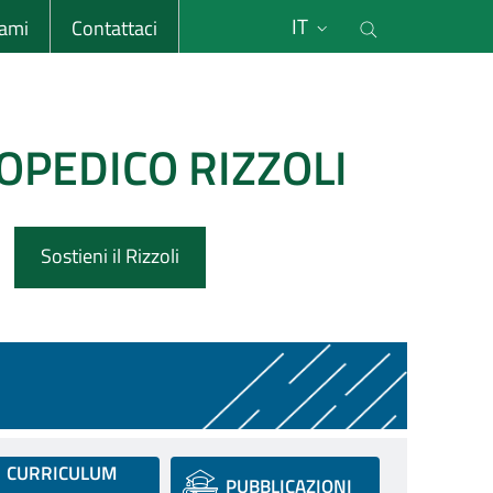
li
Cerca nel s
IT
sami
Contattaci
OPEDICO RIZZOLI
Sostieni il Rizzoli
CURRICULUM
PUBBLICAZIONI