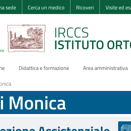
 Ortopedico Rizzo
una sede
Cerca un medico
Ricoveri
Visite ed e
IRCCS
ISTITUTO ORT
one
Didattica e formazione
Area amministrativa
onica
i Monica
rezione Assistenziale