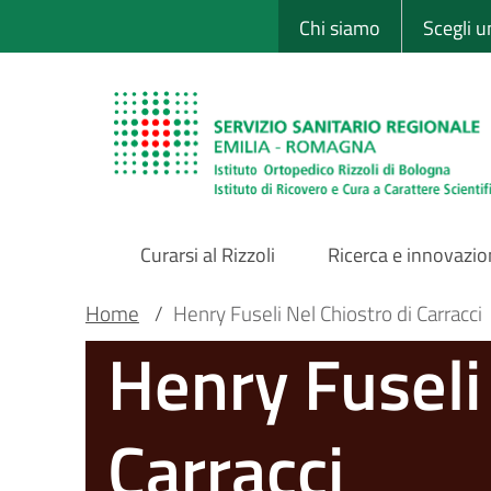
Sito Web Istituto
Salta
Chi siamo
Scegli 
al
contenuto
principale
Curarsi al Rizzoli
Ricerca e innovazi
Main
Briciole
Main container
Home
/
Henry Fuseli Nel Chiostro di Carracci
Henry Fuseli 
Navigation
di
pane
Carracci