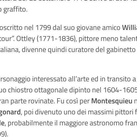
 graffito.
toscritto nel 1799 dal suo giovane amico
Will
our”. Ottley (1771-1836), pittore meno talen
aliana, divenne quindi curatore del gabinetto 
personaggio interessato all’arte ed in transit
 suo chiostro ottagonale dipinto nel 1604-1605
ran parte rovinate. Fu così per
Montesquieu
gonard
, poi divenuto uno dei massimi pittori 
de
, probabilmente il maggiore astronomo france
9).