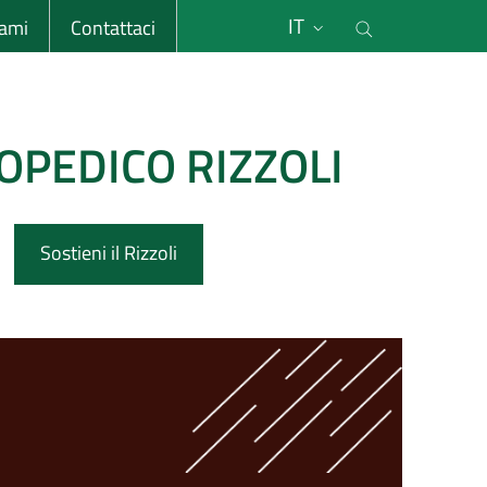
li
Cerca nel s
IT
sami
Contattaci
OPEDICO RIZZOLI
Sostieni il Rizzoli