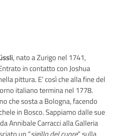
üssli
, nato a Zurigo nel 1741,
Entrato in contatto con Joshua
la pittura. E’ così che alla fine del
giorno italiano termina nel 1778.
torno che sosta a Bologna, facendo
Michele in Bosco. Sappiamo dalle sue
 da Annibale Carracci alla Galleria
sciato un “
sigillo del cuore
” sulla