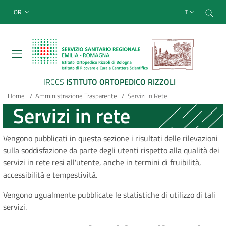
Sito Web Istituto Ortopedico
Salta
Cer
menu top-bar
IOR
IT
al
contenuto
principale
IRCCS
ISTITUTO ORTOPEDICO RIZZOLI
Briciole
Main container
Home
/
Amministrazione Trasparente
/
Servizi In Rete
Servizi in rete
di
pane
Vengono pubblicati in questa sezione i risultati delle rilevazioni
sulla soddisfazione da parte degli utenti rispetto alla qualità dei
servizi in rete resi all'utente, anche in termini di fruibilità,
accessibilità e tempestività.
Vengono ugualmente pubblicate le statistiche di utilizzo di tali
servizi.