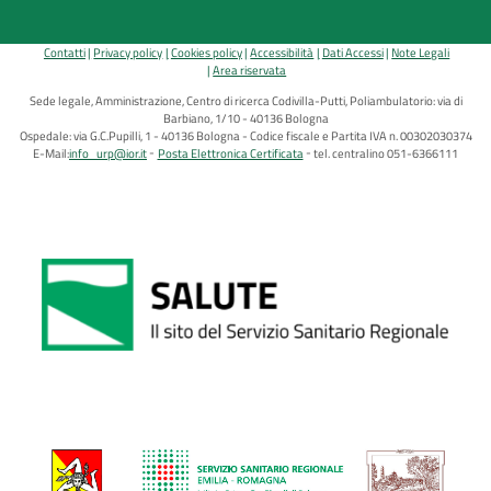
Contatti
Privacy policy
Cookies policy
Accessibilità
Dati Accessi
Note Legali
Area riservata
Sede legale, Amministrazione, Centro di ricerca Codivilla-Putti, Poliambulatorio: via di
Barbiano, 1/10 - 40136 Bologna
Ospedale: via G.C.Pupilli, 1 - 40136 Bologna - Codice fiscale e Partita IVA n. 00302030374
E-Mail:
info_urp@ior.it
Posta Elettronica Certificata
tel. centralino 051-6366111