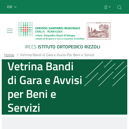
Sito Web Istituto Ortopedico
Salta
Cer
menu top-bar
IOR
IT
al
contenuto
principale
IRCCS
ISTITUTO ORTOPEDICO RIZZOLI
Briciole
Main container
Home
/
Vetrina Bandi di Gara e Avvisi Per Beni e Servizi
Vetrina Bandi
di
di Gara e Avvisi
pane
per Beni e
Servizi