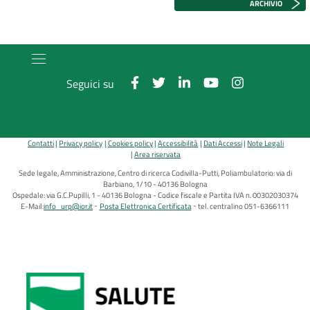
ARCHIVIO
Seguici su
Contatti
Privacy policy
Cookies policy
Accessibilità
Dati Accessi
Note Legali
Area riservata
Sede legale, Amministrazione, Centro di ricerca Codivilla-Putti, Poliambulatorio: via di
Barbiano, 1/10 - 40136 Bologna
Ospedale: via G.C.Pupilli, 1 - 40136 Bologna - Codice fiscale e Partita IVA n. 00302030374
E-Mail:
info_urp@ior.it
Posta Elettronica Certificata
tel. centralino 051-6366111