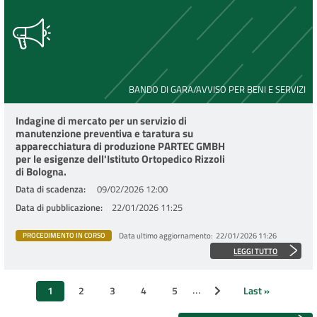
BANDO DI GARA/AVVISO PER BENI E SERVIZI
Indagine di mercato per un servizio di
manutenzione preventiva e taratura su
apparecchiatura di produzione PARTEC GMBH
per le esigenze dell'Istituto Ortopedico Rizzoli
di Bologna.
Data di scadenza
09/02/2026 12:00
Data di pubblicazione
22/01/2026 11:25
Data ultimo aggiornamento
22/01/2026 11:26
PROCEDIMENTO IN CORSO
LEGGI TUTTO
Paginazione
…
1
2
3
4
5
Last »
Pagina successiva
Pagina
Page
Page
Page
Page
Ultima
attuale
pagina