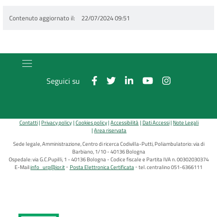
Contenuto aggiornato il
22/07/2024 09:51
Seguici su
Contatti
Privacy policy
Cookies policy
Accessibilità
Dati Accessi
Note Legali
Area riservata
Sede legale, Amministrazione, Centro di ricerca Codivilla-Putti, Poliambulatorio: via di
Barbiano, 1/10 - 40136 Bologna
Ospedale: via G.C.Pupilli, 1 - 40136 Bologna - Codice fiscale e Partita IVA n. 00302030374
E-Mail:
info_urp@ior.it
Posta Elettronica Certificata
tel. centralino 051-6366111