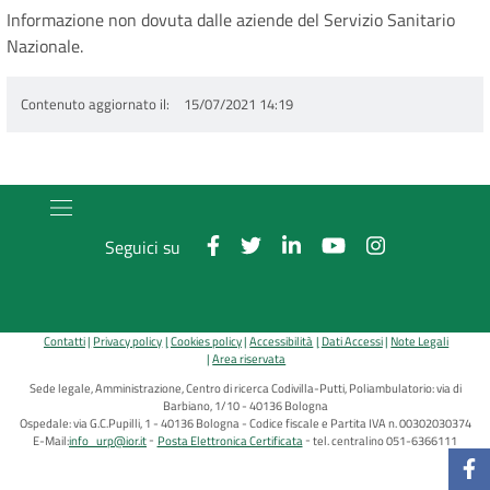
Informazione non dovuta dalle aziende del Servizio Sanitario
Nazionale.
Contenuto aggiornato il
15/07/2021 14:19
Seguici su
Contatti
Privacy policy
Cookies policy
Accessibilità
Dati Accessi
Note Legali
Area riservata
Sede legale, Amministrazione, Centro di ricerca Codivilla-Putti, Poliambulatorio: via di
Barbiano, 1/10 - 40136 Bologna
Ospedale: via G.C.Pupilli, 1 - 40136 Bologna - Codice fiscale e Partita IVA n. 00302030374
E-Mail:
info_urp@ior.it
Posta Elettronica Certificata
tel. centralino 051-6366111