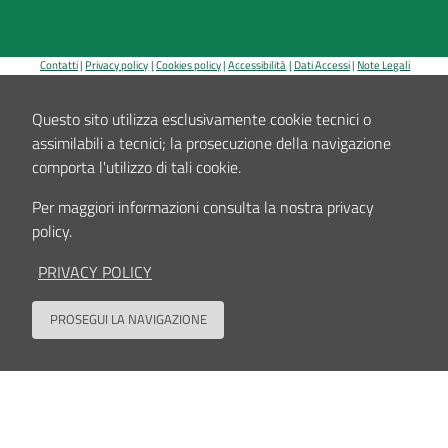
Contatti
Privacy policy
Cookies policy
Accessibilità
Dati Accessi
Note Legali
Area riservata
Sede legale, Amministrazione, Centro di ricerca Codivilla-Putti, Poliambulatorio: via di
Questo sito utilizza esclusivamente cookie tecnici o
Barbiano, 1/10 - 40136 Bologna
assimilabili a tecnici; la prosecuzione della navigazione
Ospedale: via G.C.Pupilli, 1 - 40136 Bologna - Codice fiscale e Partita IVA n. 00302030374
E-Mail:
info_urp@ior.it
Posta Elettronica Certificata
tel. centralino 051-6366111
comporta l'utilizzo di tali cookie.
Per maggiori informazioni consulta la nostra privacy
policy.
PRIVACY POLICY
PROSEGUI LA NAVIGAZIONE
Back to