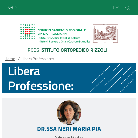
Sito Web Istituto Ortopedico
Salta
Cer
menu top-bar
IOR
IT
al
contenuto
principale
IRCCS
ISTITUTO ORTOPEDICO RIZZOLI
Briciole
Main container
Home
/
Libera Professione:
Libera
di
Professione:
pane
DR.SSA NERI MARIA PIA
Dirigente Medico