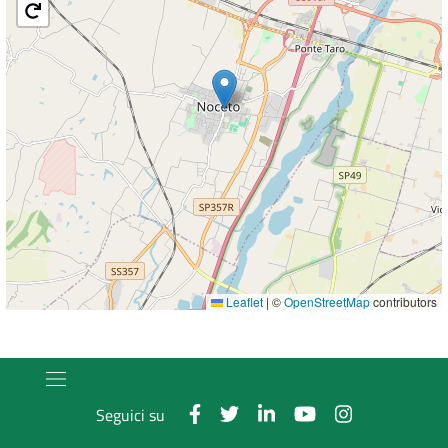
Leaflet
|
©
OpenStreetMap
contributors
Seguici su