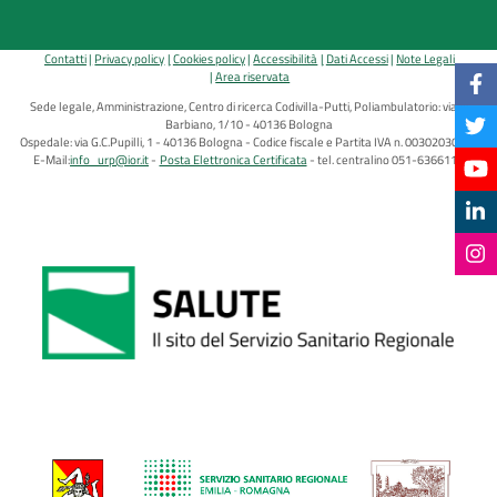
Contatti
Privacy policy
Cookies policy
Accessibilità
Dati Accessi
Note Legali
Area riservata
Sede legale, Amministrazione, Centro di ricerca Codivilla-Putti, Poliambulatorio: via di
Barbiano, 1/10 - 40136 Bologna
Ospedale: via G.C.Pupilli, 1 - 40136 Bologna - Codice fiscale e Partita IVA n. 00302030374
E-Mail:
info_urp@ior.it
Posta Elettronica Certificata
tel. centralino 051-6366111