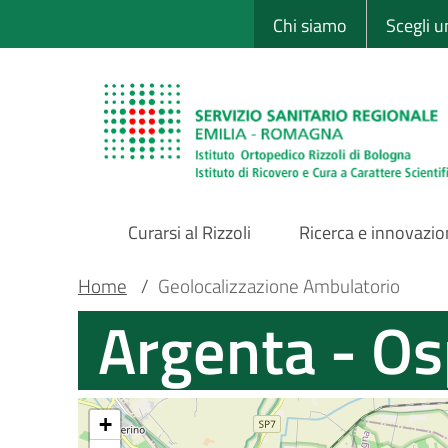
Sito Web Istituto
Salta
Chi siamo
Scegli 
al
contenuto
principale
Curarsi al Rizzoli
Ricerca e innovazi
Main
Briciole
Main container
Home
/
Geolocalizzazione Ambulatorio
Argenta - O
Navigation
di
pane
+