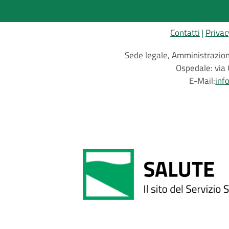
Contatti
Privac
Sede legale, Amministrazione
Ospedale: via 
E-Mail:
inf