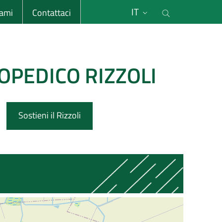
li
Cerca nel s
IT
sami
Contattaci
OPEDICO RIZZOLI
Sostieni il Rizzoli