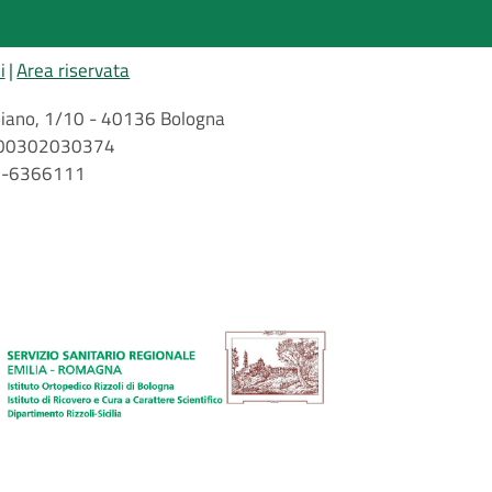
i
Area riservata
arbiano, 1/10 - 40136 Bologna
 n. 00302030374
51-6366111