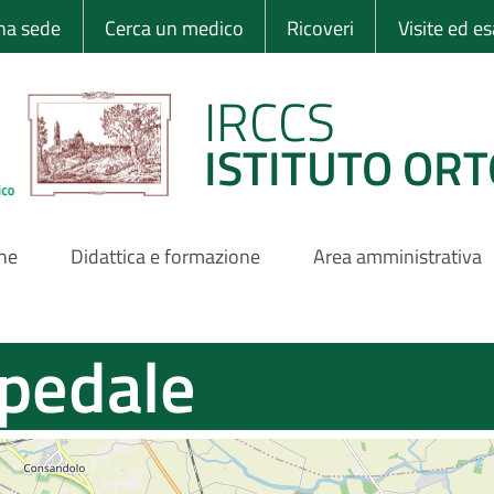
 Ortopedico Rizzo
una sede
Cerca un medico
Ricoveri
Visite ed e
IRCCS
ISTITUTO ORT
one
Didattica e formazione
Area amministrativa
spedale