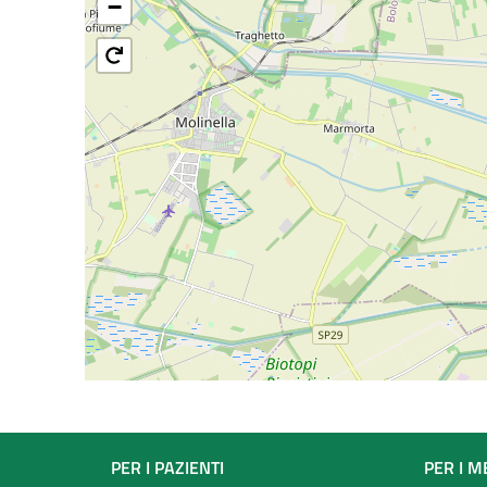
−
Footer
PER I PAZIENTI
PER I M