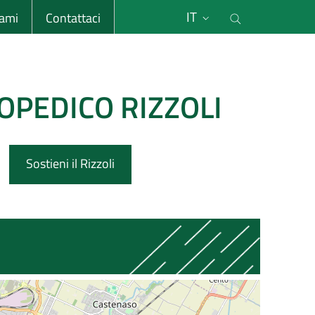
li
Cerca nel s
IT
sami
Contattaci
OPEDICO RIZZOLI
Sostieni il Rizzoli