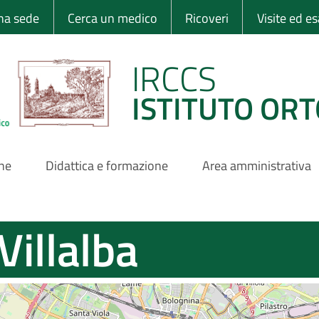
 Ortopedico Rizzo
una sede
Cerca un medico
Ricoveri
Visite ed e
IRCCS
ISTITUTO ORT
one
Didattica e formazione
Area amministrativa
Villalba