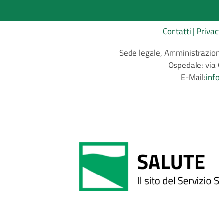
Contatti
Privac
Sede legale, Amministrazione
Ospedale: via 
E-Mail:
inf