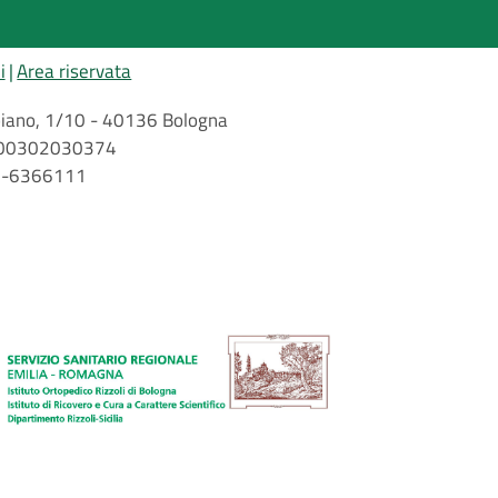
i
Area riservata
arbiano, 1/10 - 40136 Bologna
 n. 00302030374
51-6366111