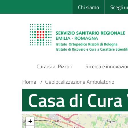
Sito Web Istituto
Salta
Chi siamo
Scegli 
al
contenuto
principale
Curarsi al Rizzoli
Ricerca e innovazi
Main
Briciole
Main container
Home
/
Geolocalizzazione Ambulatorio
Casa di Cura 
Navigation
di
pane
+