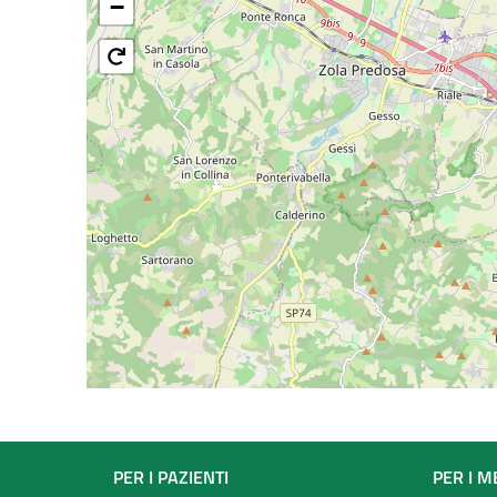
−
Footer
PER I PAZIENTI
PER I M