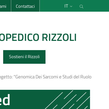
li
Cerca nel s
IT
sami
Contattaci
OPEDICO RIZZOLI
Sostieni il Rizzoli
getto: "Genomica Dei Sarcomi e Studi del Ruolo
ed