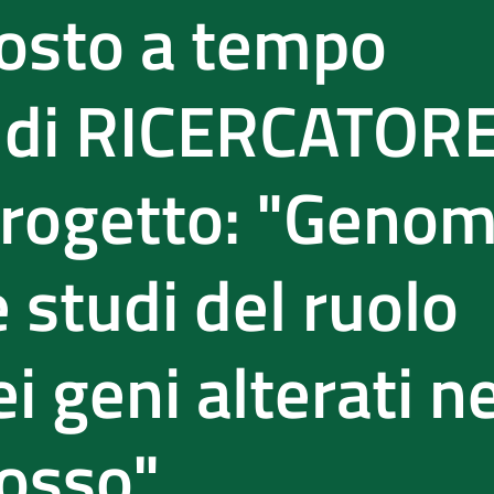
posto a tempo
 di RICERCATOR
rogetto: "Genom
 studi del ruolo
i geni alterati ne
'osso"