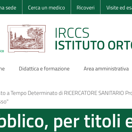
 Ortopedico Rizzo
una sede
Cerca un medico
Ricoveri
Visite ed e
IRCCS
ISTITUTO ORT
one
Didattica e formazione
Area amministrativa
 Posto a Tempo Determinato di RICERCATORE SANITARIO Pro
sso"
lico, per titoli 