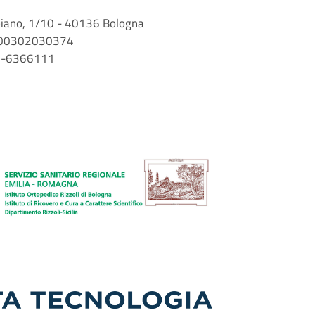
arbiano, 1/10 - 40136 Bologna
 n. 00302030374
51-6366111