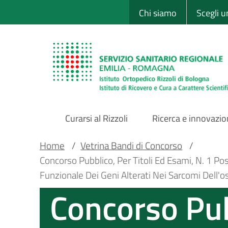
Sito Web Istituto
Salta
Chi siamo
Scegli 
al
contenuto
principale
Curarsi al Rizzoli
Ricerca e innovazi
Main
Briciole
Main container
Home
/
Vetrina Bandi di Concorso
/
Concorso Pubblico, Per Titoli Ed Esami, N. 1
Navigation
di
Funzionale Dei Geni Alterati Nei Sarcomi Dell'o
Concorso Pubb
pane