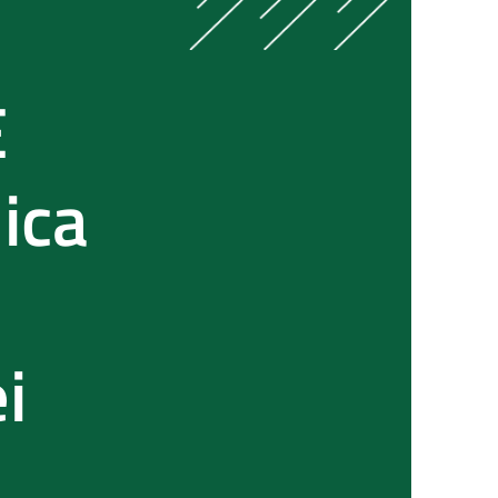
E
ica
i