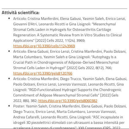
Attività scientifica
Articolo: Cristina Manferdini, Elena Gabusi, Yasmin Saleh, Enrico Lenzi,
Giovanni D’Atri, Leonardo Ricotti e Gina Lisignoli: "Mesenchymal
Stromal Cells Laden in Hydrogels for Osteoarthritis Cartilage
Regeneration: A Systematic Review from In Vitro Studies to Clinical
Applications" [2022] Cells 2022, 11(24), 3969;
https://doi.org/10.3390/cells11243969
Articolo:
Elena Gabusi, Enrico Lenzi, Cristina Manferdini, Paolo Dolzani,
Marta Columbaro, Yasmin Saleh e Gina Lisignoli: "Autophagy Is a
Crucial Path in Chondrogenesis of Adipose-Derived Mesenchymal
Stromal Cells Laden in Hydrogel" [2022] Gels 2022, 8(12), 766;
https://doi.org/10.3390/gels8120766
Articolo: Cristina Manferdini, Diego Trucco, Yasmin Saleh, Elena Gabusi,
Paolo Dolzani, Enrico Lenzi, Lorenzo Vannozzi, Leonardo Ricotti, Gina
Lisignoli: "RGD‐Functionalized Hydrogel Supports the Chondrogenic
Commitment of Adipose Mesenchymal Stromal Cells" [2022] Gels
2022, 8(6), 382;
https://doi.org/10.3390/gels8060382
Poster: Yasmin Saleh, Cristina Manferdini, Elena Gabusi, Paolo Dolzani,
Diego Trucco, Enrico Lenzi, Marta Columbaro, Lorenzo Vannozzi,
Andrea Cafarelli, Leonardo Ricotti, Gina Lisignoli: "ASC incapsulate in
idrogeli 3D piezolettrici stimolati con ultrasuoni a bassa intensità per
accelerare il processo di condrogenesi"; XXII Congresso IORS, 2022.