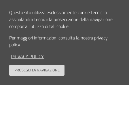
Questo sito utilizza esclusivamente cookie tecnici o
Interessi clinici e/o scientifici
assimilabili a tecnici; la prosecuzione della navigazione
Rigenerazione della cartilagine, biomateriali, idrogeli, cellule mesenchimali
comporta l'utilizzo di tali cookie.
stromali, osteoartrosi.
Per maggiori informazioni consulta la nostra privacy
policy.
Contenuto aggiornato il
20/09/2024 14:48
PRIVACY POLICY
PROSEGUI LA NAVIGAZIONE
Back to
Seguici su
Contatti
Privacy policy
Cookies policy
Accessibilità
Dati Accessi
Note Legali
Area riservata
Sede legale, Amministrazione, Centro di ricerca Codivilla-Putti, Poliambulatorio: via di
Barbiano, 1/10 - 40136 Bologna