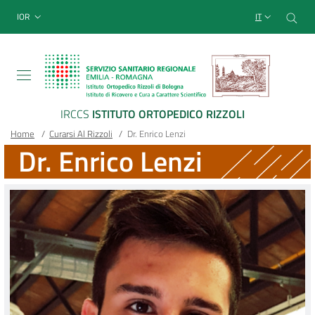
Sito Web Istituto Ortopedico
Salta
Cer
menu top-bar
IOR
IT
al
contenuto
principale
IRCCS
ISTITUTO ORTOPEDICO RIZZOLI
Briciole
Main container
Home
/
Curarsi Al Rizzoli
/
Dr. Enrico Lenzi
Dr. Enrico Lenzi
di
pane