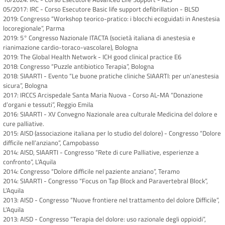
05/2017: IRC - Corso Esecutore Basic life support defibrillation - BLSD
2019: Congresso “Workshop teorico-pratico: i blocchi ecoguidati in Anestesia
locoregionale”, Parma
2019: 5° Congresso Nazionale ITACTA (società italiana di anestesia e
rianimazione cardio-toraco-vascolare), Bologna
2019: The Global Health Network - ICH good clinical practice E6
2018: Congresso “Puzzle antibiotico Terapia”, Bologna
2018: SIAARTI - Evento “Le buone pratiche cliniche SIAARTI: per un’anestesia
sicura”, Bologna
2017: IRCCS Arcispedale Santa Maria Nuova - Corso AL-MA “Donazione
d’organi e tessuti”, Reggio Emila
2016: SIAARTI - XV Convegno Nazionale area culturale Medicina del dolore e
cure palliative.
2015: AISD (associazione italiana per lo studio del dolore) - Congresso “Dolore
difficile nell’anziano”, Campobasso
2014: AISD, SIAARTI - Congresso “Rete di cure Palliative, esperienze a
confronto”, L’Aquila
2014: Congresso “Dolore difficile nel paziente anziano”, Teramo
2014: SIAARTI - Congresso “Focus on Tap Block and Paravertebral Block”,
L’Aquila
2013: AISD - Congresso “Nuove frontiere nel trattamento del dolore Difficile”,
L’Aquila
2013: AISD - Congresso “Terapia del dolore: uso razionale degli oppioidi”,