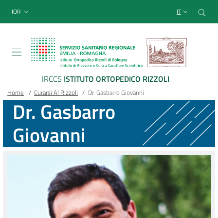
Sito Web Istituto Ortopedico
Salta
Cer
menu top-bar
IOR
IT
al
contenuto
principale
IRCCS
ISTITUTO ORTOPEDICO RIZZOLI
Briciole
Main container
Home
/
Curarsi Al Rizzoli
/
Dr. Gasbarro Giovanni
Dr. Gasbarro
di
Giovanni
pane