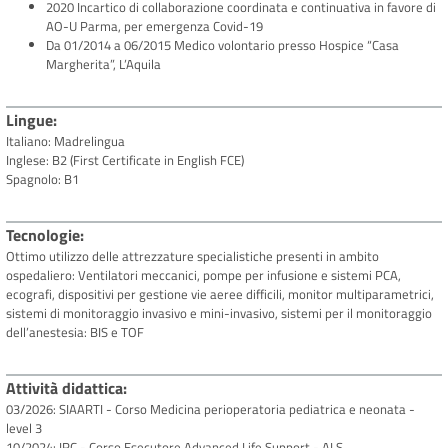
2020 Incartico di collaborazione coordinata e continuativa in favore di
AO-U Parma, per emergenza Covid-19
Da 01/2014 a 06/2015 Medico volontario presso Hospice “Casa
Margherita”, L’Aquila
Lingue
Italiano: Madrelingua
Inglese: B2 (First Certificate in English FCE)
Spagnolo: B1
Tecnologie
Ottimo utilizzo delle attrezzature specialistiche presenti in ambito
ospedaliero: Ventilatori meccanici, pompe per infusione e sistemi PCA,
ecografi, dispositivi per gestione vie aeree difficili, monitor multiparametrici,
sistemi di monitoraggio invasivo e mini-invasivo, sistemi per il monitoraggio
dell’anestesia: BIS e TOF
Attività didattica
03/2026: SIAARTI - Corso Medicina perioperatoria pediatrica e neonata -
level 3
10/2024: IRC - Corso Esecutore Advanced Life Support - ALS