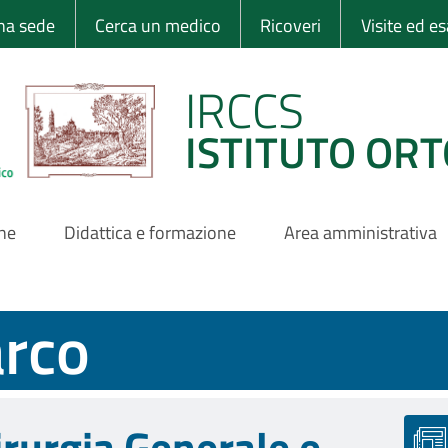
 Ortopedico Rizzo
una sede
Cerca un medico
Ricoveri
Visite ed e
IRCCS
ISTITUTO ORT
one
Didattica e formazione
Area amministrativa
arco
irurgia Generale e