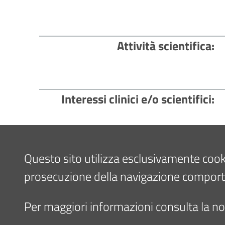
Attività scientifica
Interessi clinici e/o scientifici
Questo sito utilizza esclusivamente cookie 
prosecuzione della navigazione comporta l
Per maggiori informazioni consulta la nos
Contenuto aggiornato il
17/06/2024 11: