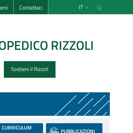
li
Cerca nel s
IT
sami
Contattaci
OPEDICO RIZZOLI
Sostieni il Rizzoli
CURRICULUM
PUBBLICAZIONI