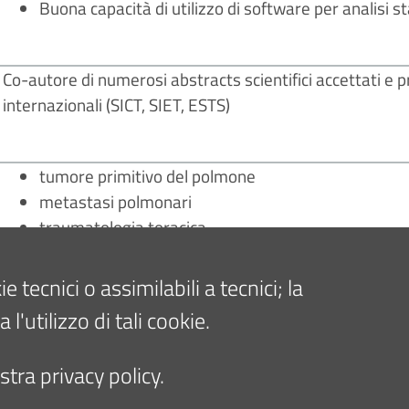
Buona capacità di utilizzo di software per analisi s
Co-autore di numerosi abstracts scientifici accettati e p
internazionali (SICT, SIET, ESTS)
tumore primitivo del polmone
metastasi polmonari
traumatologia toracica
patologia benigna e neoplastica della parete torac
patologia timica benigna e neoplastica
tecnici o assimilabili a tecnici; la
patologie del mediastino
'utilizzo di tali cookie.
tra privacy policy.
25