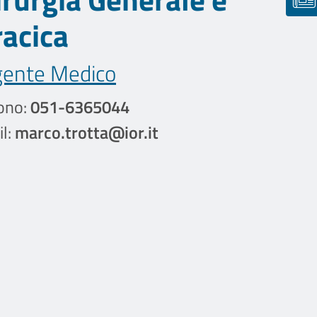
racica
gente Medico
ono:
051-6365044
l:
marco.trotta@ior.it