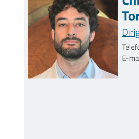
To
Diri
Telef
E-mai