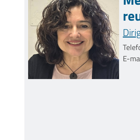
re
Diri
Telef
E-mai