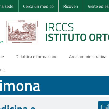
 Ortopedico Rizzo
una sede
Cerca un medico
Ricoveri
Visite ed e
IRCCS
ISTITUTO ORT
one
Didattica e formazione
Area amministrativa
ona
Simona
dicina e