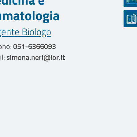
umatologia
gente Biologo
ono:
051-6366093
l:
simona.neri@ior.it