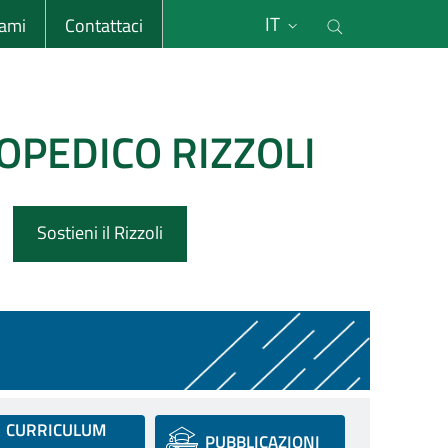
li
Cerca nel s
IT
sami
Contattaci
OPEDICO RIZZOLI
Sostieni il Rizzoli
CURRICULUM
PUBBLICAZIONI