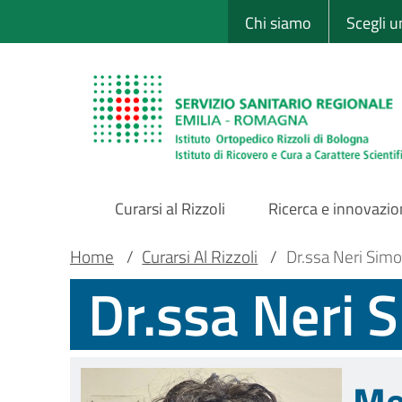
Sito Web Istituto
Salta
Chi siamo
Scegli 
al
contenuto
principale
Curarsi al Rizzoli
Ricerca e innovazi
Main
Briciole
Main container
Home
/
Curarsi Al Rizzoli
/
Dr.ssa Neri Sim
Dr.ssa Neri 
Navigation
di
pane
Me