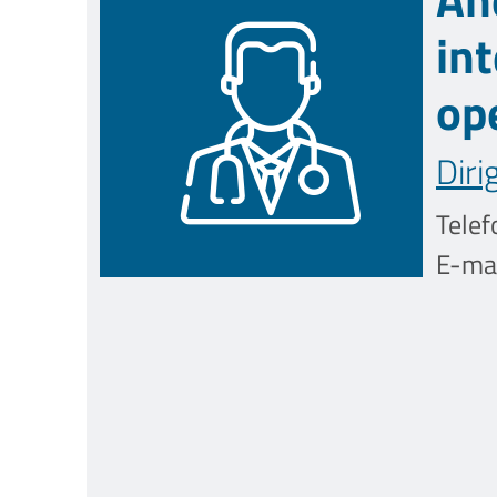
in
ope
Diri
Telef
E-mai