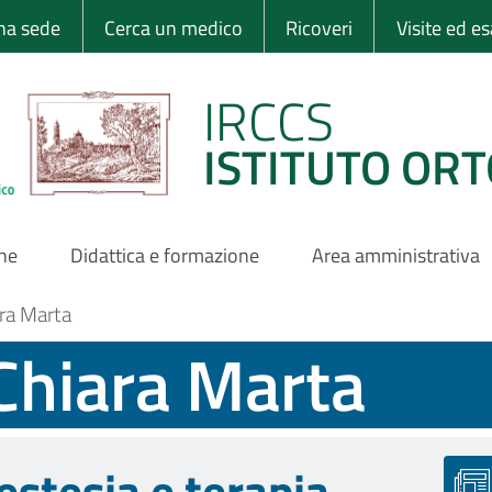
 Ortopedico Rizzo
una sede
Cerca un medico
Ricoveri
Visite ed e
IRCCS
ISTITUTO ORT
one
Didattica e formazione
Area amministrativa
ara Marta
 Chiara Marta
estesia e terapia