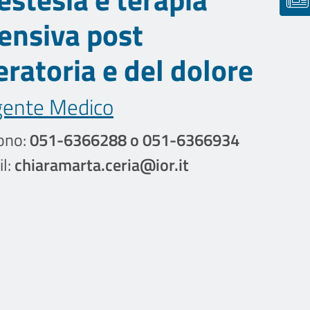
tensiva post
ratoria e del dolore
gente Medico
ono:
051-6366288 o 051-6366934
l:
chiaramarta.ceria@ior.it