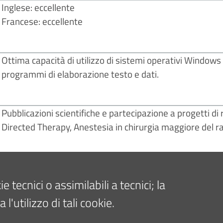
Inglese: eccellente
Francese: eccellente
Ottima capacità di utilizzo di sistemi operativi Windows 
programmi di elaborazione testo e dati.
Pubblicazioni scientifiche e partecipazione a progetti di 
Directed Therapy, Anestesia in chirurgia maggiore del ra
Chirurgia ortopedica maggiore
Chirurgia vertebrale
tecnici o assimilabili a tecnici; la
Tecniche di anestesia locoregionale ecoguidata
'utilizzo di tali cookie.
Ecografia in ambito intensivistico