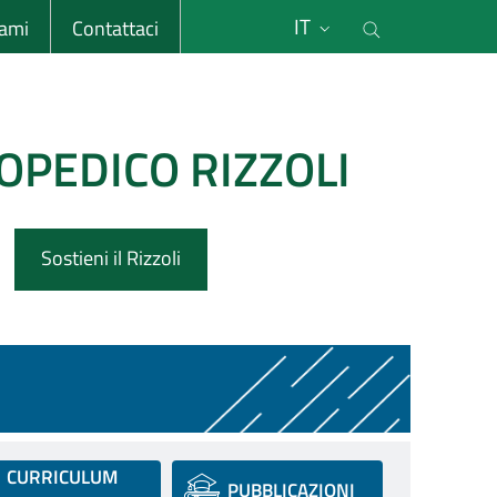
li
Cerca nel s
IT
sami
Contattaci
OPEDICO RIZZOLI
Sostieni il Rizzoli
CURRICULUM
PUBBLICAZIONI