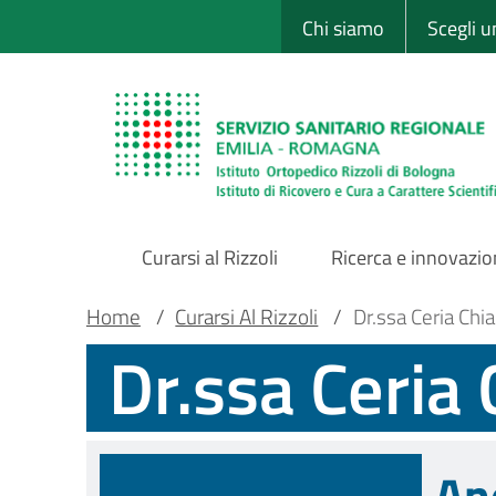
Sito Web Istituto
Salta
Chi siamo
Scegli 
al
contenuto
principale
Curarsi al Rizzoli
Ricerca e innovazi
Main
Briciole
Main container
Home
/
Curarsi Al Rizzoli
/
Dr.ssa Ceria Chi
Dr.ssa Ceria
Navigation
di
pane
An