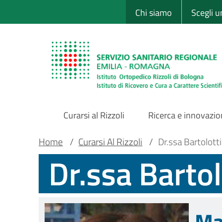
Sito Web Istituto
Salta
Chi siamo
Scegli 
al
contenuto
principale
Curarsi al Rizzoli
Ricerca e innovazi
Main
Briciole
Main container
Home
/
Curarsi Al Rizzoli
/
Dr.ssa Bartolotti
Dr.ssa Bartol
Navigation
di
pane
Ma