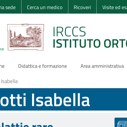
 Ortopedico Rizzo
una sede
Cerca un medico
Ricoveri
Visite ed e
IRCCS
ISTITUTO ORT
one
Didattica e formazione
Area amministrativa
 Isabella
otti Isabella
lattie rare