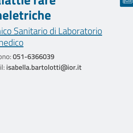
heletriche
ico Sanitario di Laboratorio
medico
ono:
051-6366039
l:
isabella.bartolotti@ior.it