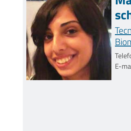
sc
Tecn
Bio
Telef
E-mai