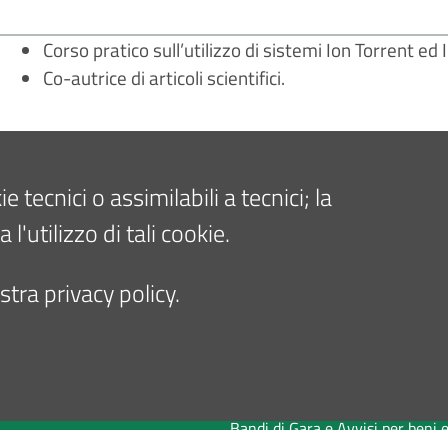
Corso pratico sull’utilizzo di sistemi Ion Torrent e
Co-autrice di articoli scientifici.
Tecniche di biologia molecolare applicate alla diagnosi ed
tecnici o assimilabili a tecnici; la
'utilizzo di tali cookie.
50
tra privacy policy.
EDIA
PER AZIENDE E FORNITORI
Comunicazione e Relazioni con i
Brevetti
Bandi di Gara e Avvisi per beni e