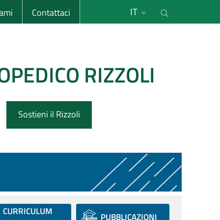
li
Cerca nel s
IT
sami
Contattaci
OPEDICO RIZZOLI
Sostieni il Rizzoli
CURRICULUM
PUBBLICAZIONI