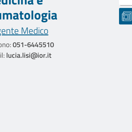
umatologia
gente Medico
ono:
051-6445510
l:
lucia.lisi@ior.it