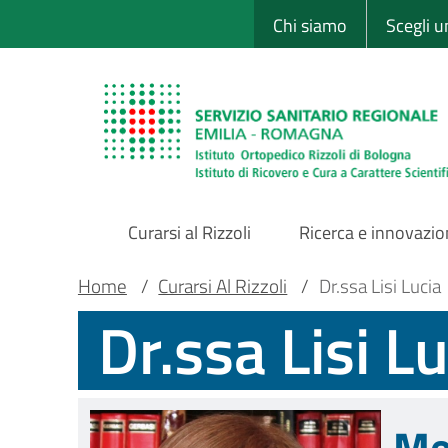
Sito Web Istituto
Salta
Chi siamo
Scegli 
al
contenuto
principale
Curarsi al Rizzoli
Ricerca e innovazi
Main
Briciole
Main container
Home
/
Curarsi Al Rizzoli
/
Dr.ssa Lisi Lucia
Dr.ssa Lisi L
Navigation
di
pane
Me