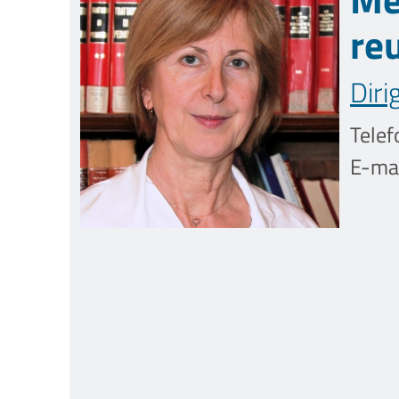
re
Diri
Telef
E-mai