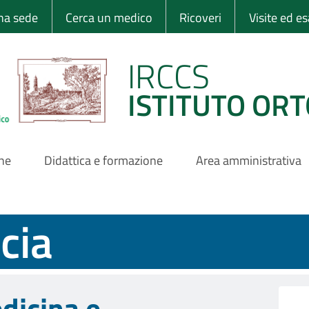
 Ortopedico Rizzo
una sede
Cerca un medico
Ricoveri
Visite ed e
IRCCS
ISTITUTO ORT
one
Didattica e formazione
Area amministrativa
ucia
dicina e