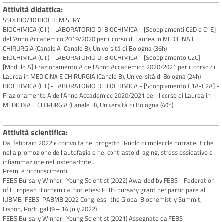
Attività didattica
SSD: BIO/10 BIOCHEMISTRY
BIOCHIMICA (C.I.) - LABORATORIO DI BIOCHIMICA - [Sdoppiamenti C2D e C1E]
dell'Anno Accademico 2019/2020 per il corso di Laurea in MEDICINA E
CHIRURGIA (Canale A-Canale B), Università di Bologna (36h).
BIOCHIMICA (C.I.) - LABORATORIO DI BIOCHIMICA - [Sdoppiamento C2C] -
[Modulo A] Frazionamento A dell'Anno Accademico 2020/2021 per il corso di
Laurea in MEDICINA E CHIRURGIA (Canale B), Università di Bologna (24h)
BIOCHIMICA (C.I.) - LABORATORIO DI BIOCHIMICA - [Sdoppiamento C1A-C2A] -
Frazionamento A dell'Anno Accademico 2020/2021 per il corso di Laurea in
MEDICINA E CHIRURGIA (Canale B), Università di Bologna (40h)
Attività scientifica
Dal febbraio 2022 è coinvolta nel progetto “Ruolo di molecole nutraceutiche
nella promozione dell’autofagia e nel contrasto di aging, stress ossidativo e
infiammazione nell’osteoartrite”.
Premi e riconoscimenti:
FEBS Bursary Winner- Young Scientist (2022) Awarded by FEBS - Federation
of European Biochemical Societies: FEBS bursary grant per participare al
IUBMB-FEBS-PABMB 2022 Congress- the Global Biochemistry Summit,
Lisbon, Portugal (9 – 14 July 2022)
FEBS Bursary Winner- Young Scientist (2021) Assegnato da FEBS -