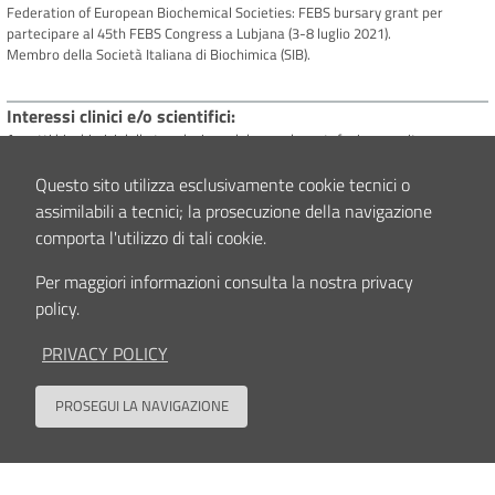
Federation of European Biochemical Societies: FEBS bursary grant per
partecipare al 45th FEBS Congress a Lubjana (3-8 luglio 2021).
Membro della Società Italiana di Biochimica (SIB).
Interessi clinici e/o scientifici
Aspetti biochimici della trasduzione del segnale, autofagia, crescita,
differenziamento, apoptosi e senescenza di cellule umane in relazione
all’osteoartrite (OA). Cambiamenti epigenetici nelle patologie degenerative,
Questo sito utilizza esclusivamente cookie tecnici o
ruolo dei microRNA. Nutrienti e composti bioattivi negli alimenti: ruolo nella
assimilabili a tecnici; la prosecuzione della navigazione
prevenzione dell’OA.
comporta l'utilizzo di tali cookie.
Modelli sperimentali:
1) colture primarie di condrociti derivati da pazienti con OA e linee cellulari
Per maggiori informazioni consulta la nostra privacy
derivate da condrociti (C28/I2), trattati con vari stimoli pro-infiammatori e
policy.
antinfiammatori.
PRIVACY POLICY
Contenuto aggiornato il
04/09/2023 16:04
PROSEGUI LA NAVIGAZIONE
Back to