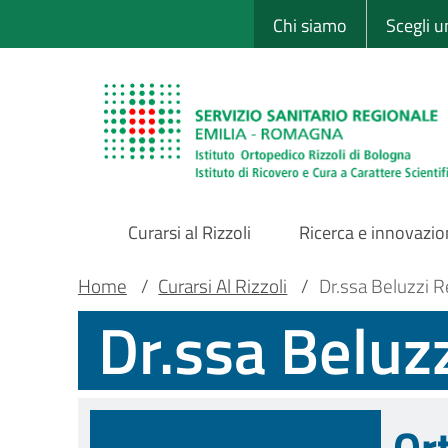
Sito Web Istituto
Salta
Chi siamo
Scegli 
al
contenuto
principale
Curarsi al Rizzoli
Ricerca e innovazi
Main
Briciole
Main container
Home
/
Curarsi Al Rizzoli
/
Dr.ssa Beluzzi 
Dr.ssa Beluz
Navigation
di
pane
Or