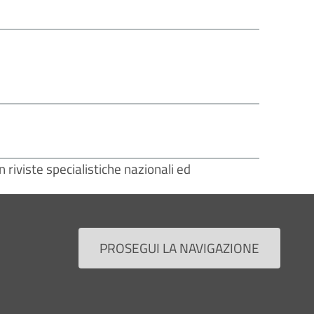
n riviste specialistiche nazionali ed
opica di ginocchio, chirugia di elezione e
PROSEGUI LA NAVIGAZIONE