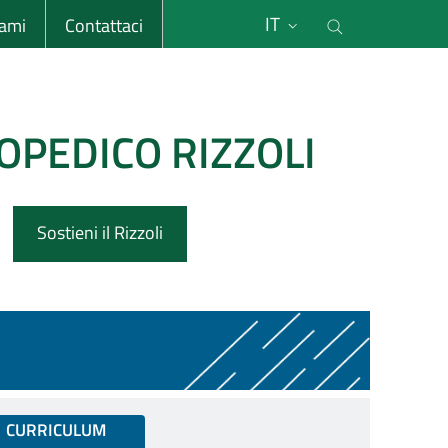
li
Cerca nel s
IT
sami
Contattaci
OPEDICO RIZZOLI
Sostieni il Rizzoli
CURRICULUM