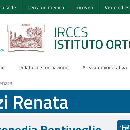
 Ortopedico Rizzo
una sede
Cerca un medico
Ricoveri
Visite ed e
IRCCS
ISTITUTO ORT
one
Didattica e formazione
Area amministrativa
Renata
zi Renata
topedia Bentivoglio