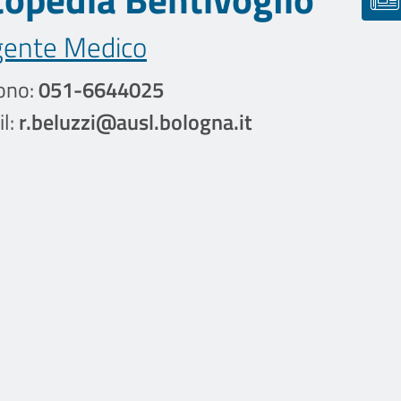
gente Medico
ono:
051-6644025
l:
r.beluzzi@ausl.bologna.it