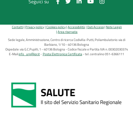
Seguici su
Contatti
Privacy policy
Cookies policy
Accessibilità
Dati Accessi
Note Legali
Area riservata
Sede legale, Amministrazione, Centro di ricerca Codivilla-Putti, Poliambulatorio: via di
Barbiano, 1/10 - 40136 Bologna
Ospedale: via G.C.Pupilli, 1 - 40136 Bologna - Codice fiscale e Partita IVA n. 00302030374
E-Mail:
info_urp@ior.it
Posta Elettronica Certificata
tel. centralino 051-6366111