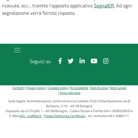
ricevute, ecc... tramite l'apposito applicativo
SegnalER
. Ad ogni
segnalazione verrà fornita risposta.
Seguici su
Contatti
Privacy policy
Cookies policy
Accessibilità
Dati Accessi
Note Legali
Area riservata
Sede legale, Amministrazione, Centro di ricerca Codivilla-Putti, Poliambulatorio: via di
Barbiano, 1/10 - 40136 Bologna
Ospedale: via G.C.Pupilli, 1 - 40136 Bologna - Codice fiscale e Partita IVA n. 00302030374
E-Mail:
info_urp@ior.it
Posta Elettronica Certificata
tel. centralino 051-6366111