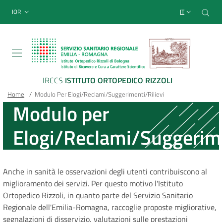
Sito Web Istituto Ortopedico
Salta
Cer
menu top-bar
IOR
IT
al
contenuto
principale
IRCCS
ISTITUTO ORTOPEDICO RIZZOLI
Briciole
Main container
Home
/
Modulo Per Elogi/Reclami/Suggerimenti/Rilievi
Modulo per
di
Elogi/Reclami/Suggerime
pane
Messaggio
Anche in sanità le osservazioni degli utenti contribuiscono al
di
miglioramento dei servizi. Per questo motivo l'Istituto
Ortopedico Rizzoli, in quanto parte del Servizio Sanitario
stato
Regionale dell'Emilia-Romagna, raccoglie proposte migliorative,
segnalazioni di disservizio, valutazioni sulle prestazioni