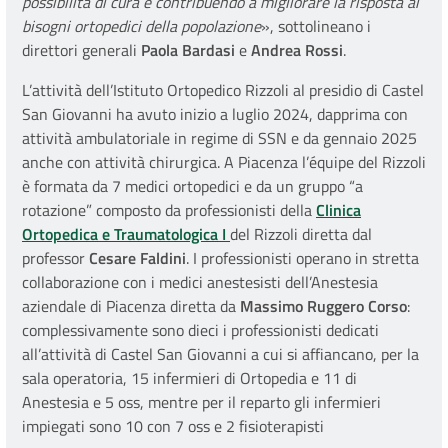
possibilità di cura e contribuendo a migliorare la risposta ai
bisogni ortopedici della popolazione
», sottolineano i
direttori generali
Paola Bardasi
e
Andrea Rossi
.
L’attività dell’Istituto Ortopedico Rizzoli al presidio di Castel
San Giovanni ha avuto inizio a luglio 2024, dapprima con
attività ambulatoriale in regime di SSN e da gennaio 2025
anche con attività chirurgica. A Piacenza l’équipe del Rizzoli
è formata da 7 medici ortopedici e da un gruppo “a
rotazione” composto da professionisti della
Clinica
Ortopedica e Traumatologica I
del Rizzoli diretta dal
professor
Cesare Faldini
. I professionisti operano in stretta
collaborazione con i medici anestesisti dell’Anestesia
aziendale di Piacenza diretta da
Massimo Ruggero Corso
:
complessivamente sono dieci i professionisti dedicati
all’attività di Castel San Giovanni a cui si affiancano, per la
sala operatoria, 15 infermieri di Ortopedia e 11 di
Anestesia e 5 oss, mentre per il reparto gli infermieri
impiegati sono 10 con 7 oss e 2 fisioterapisti