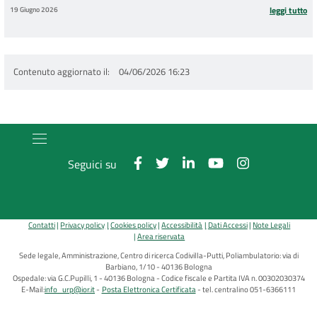
19 Giugno 2026
leggi tutto
Contenuto aggiornato il
04/06/2026 16:23
Seguici su
Contatti
Privacy policy
Cookies policy
Accessibilità
Dati Accessi
Note Legali
Area riservata
Sede legale, Amministrazione, Centro di ricerca Codivilla-Putti, Poliambulatorio: via di
Barbiano, 1/10 - 40136 Bologna
Ospedale: via G.C.Pupilli, 1 - 40136 Bologna - Codice fiscale e Partita IVA n. 00302030374
E-Mail:
info_urp@ior.it
Posta Elettronica Certificata
tel. centralino 051-6366111