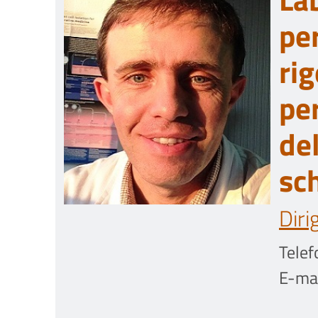
pe
ri
pe
de
sc
Diri
Telef
E-mai