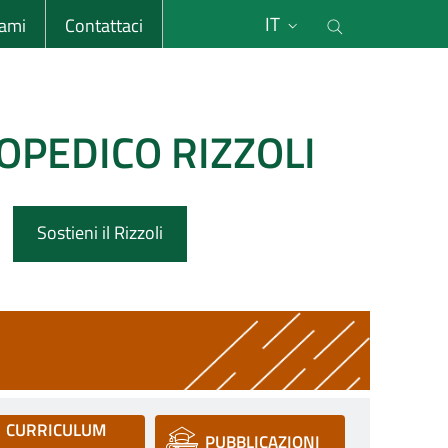
li
Cerca nel s
IT
sami
Contattaci
OPEDICO RIZZOLI
Sostieni il Rizzoli
CURRICULUM
PUBBLICAZIONI