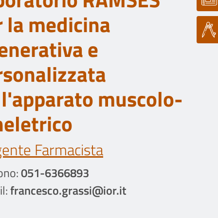
r la medicina
generativa e
rsonalizzata
ll'apparato muscolo-
heletrico
gente Farmacista
ono:
051-6366893
l:
francesco.grassi@ior.it