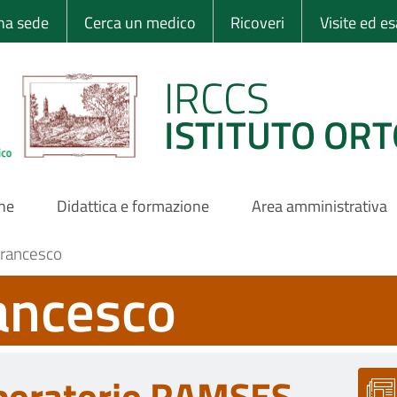
 Ortopedico Rizzo
una sede
Cerca un medico
Ricoveri
Visite ed e
IRCCS
ISTITUTO ORT
one
Didattica e formazione
Area amministrativa
Francesco
rancesco
boratorio RAMSES