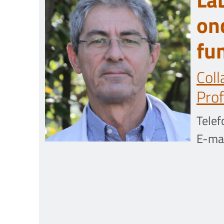
on
fu
Coll
Prof
Telef
E-mai