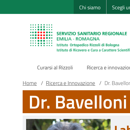
Sito Web Istituto
Salta
Chi siamo
Scegli 
al
contenuto
principale
Curarsi al Rizzoli
Ricerca e innovazi
Main
Briciole
Main container
Home
/
Ricerca e Innovazione
/
Dr. Bavello
Dr. Bavelloni
Navigation
di
pane
La