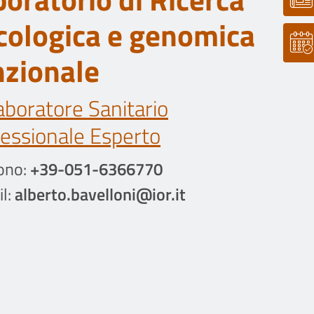
cologica e genomica
nzionale
aboratore Sanitario
essionale Esperto
ono:
+39-051-6366770
l:
alberto.bavelloni@ior.it