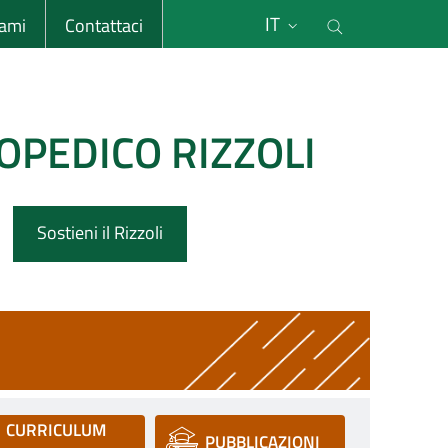
li
Cerca nel s
IT
sami
Contattaci
OPEDICO RIZZOLI
Sostieni il Rizzoli
CURRICULUM
PUBBLICAZIONI