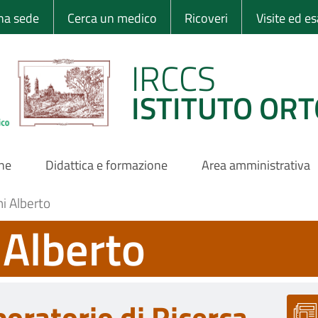
 Ortopedico Rizzo
una sede
Cerca un medico
Ricoveri
Visite ed e
IRCCS
ISTITUTO ORT
one
Didattica e formazione
Area amministrativa
ni Alberto
 Alberto
boratorio di Ricerca