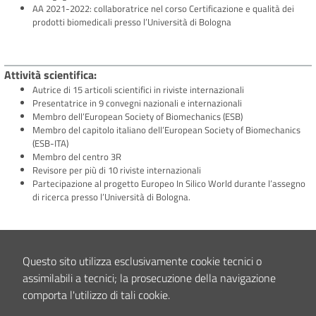
AA 2021-2022: collaboratrice nel corso Certificazione e qualità dei
prodotti biomedicali presso l’Università di Bologna
Attività scientifica
Autrice di 15 articoli scientifici in riviste internazionali
Presentatrice in 9 convegni nazionali e internazionali
Membro dell’European Society of Biomechanics (ESB)
Membro del capitolo italiano dell’European Society of Biomechanics
(ESB-ITA)
Membro del centro 3R
Revisore per più di 10 riviste internazionali
Partecipazione al progetto Europeo In Silico World durante l’assegno
di ricerca presso l’Università di Bologna.
Interessi clinici e/o scientifici
Questo sito utilizza esclusivamente cookie tecnici o
Biomeccanica computazionale, Modellazione a elementi finiti, medicina in
assimilabili a tecnici; la prosecuzione della navigazione
silico, predizione in silico del rischio di frattura dell’osso
comporta l'utilizzo di tali cookie.