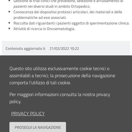
Gestione di trial clinici che prevedono, selezione e arruolamento di
pazienti nei diversi studi in ambito Ortopedico.
Conoscenza dei dispositivi protesici articolari, dei materiali e delle
problematiche ad essi associati.
Raccolta dati riguardanti i pazienti oggetto di sperimentazione clinica.
Attività di ricerca in Oncoematologia.
Contenuto aggiornato il
21/02/2022 10:22
Questo sito utilizza esclusivamente cookie tecnici o
assimilabili a tecnici; la prosecuzione della navigazione
comporta l'utilizzo di tali cookie.
Seguici su
Per maggiori informazioni consulta la nostra privacy
policy.
Contatti
Privacy policy
Cookies policy
Accessibilità
Dati Accessi
Note Legali
PRIVACY POLICY
Area riservata
Sede legale, Amministrazione, Centro di ricerca Codivilla-Putti, Poliambulatorio: via di
PROSEGUI LA NAVIGAZIONE
Barbiano, 1/10 - 40136 Bologna