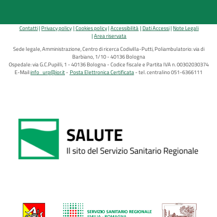
Contatti
Privacy policy
Cookies policy
Accessibilità
Dati Accessi
Note Legali
Area riservata
Sede legale, Amministrazione, Centro di ricerca Codivilla-Putti, Poliambulatorio: via di
Barbiano, 1/10 - 40136 Bologna
Ospedale: via G.C.Pupilli, 1 - 40136 Bologna - Codice fiscale e Partita IVA n. 00302030374
E-Mail:
info_urp@ior.it
Posta Elettronica Certificata
tel. centralino 051-6366111