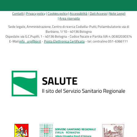
Contatti
Privacy policy
Cookies policy
Accessibilità
Dati Accessi
Note Legali
Area riservata
Sede legale, Amministrazione, Centro di ricerca Codivilla-Putti, Poliambulatorio: via di
Barbiano, 1/10 - 40136 Bologna
Ospedale: via G.C.Pupilli, 1 - 40136 Bologna - Codice fiscale e Partita IVA n. 00302030374
E-Mail:
info_urp@ior.it
Posta Elettronica Certificata
tel. centralino 051-6366111