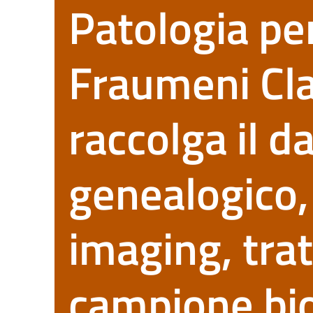
Patologia per
Fraumeni Cla
raccolga il d
genealogico, d
imaging, tra
campione bio