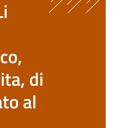
Li
ico,
ita, di
to al