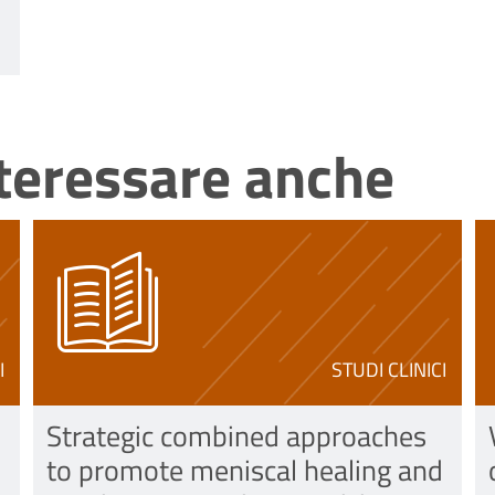
nteressare anche
I
STUDI CLINICI
Strategic combined approaches
to promote meniscal healing and