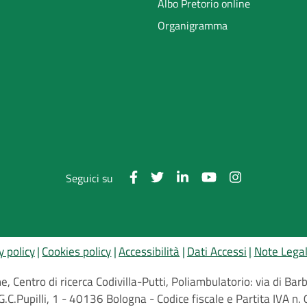
Albo Pretorio online
Organigramma
Seguici su
y policy
Cookies policy
Accessibilità
Dati Accessi
Note Legal
, Centro di ricerca Codivilla-Putti, Poliambulatorio: via di B
G.C.Pupilli, 1 - 40136 Bologna - Codice fiscale e Partita IVA