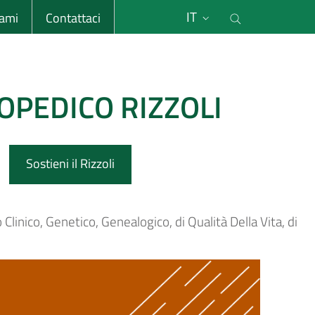
li
Cerca nel s
IT
sami
Contattaci
OPEDICO RIZZOLI
Sostieni il Rizzoli
Clinico, Genetico, Genealogico, di Qualità Della Vita, di