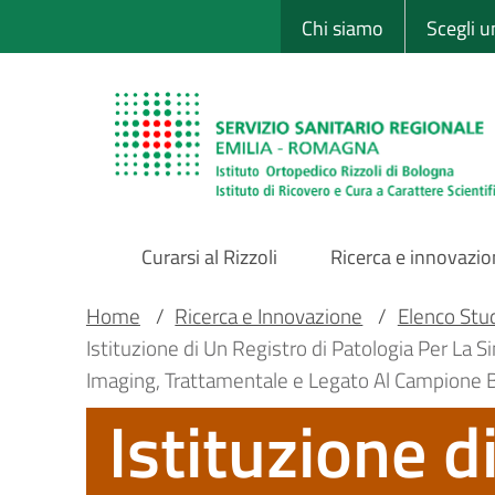
Sito Web Istituto
Salta
Chi siamo
Scegli 
al
contenuto
principale
Curarsi al Rizzoli
Ricerca e innovazi
Main
Briciole
Main container
Home
/
Ricerca e Innovazione
/
Elenco Studi
Istituzione di Un Registro di Patologia Per La Si
Navigation
di
Imaging, Trattamentale e Legato Al Campione B
Istituzione d
pane