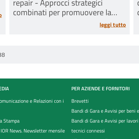
repair - Approcci strategici
combinati per promuovere la
o
guarigione e la riparazione del
leggi tutto
menisco
38
EDIA
PER AZIENDE E FORNITORI
Comunicazione e Relazioni con i
Brevetti
Bandi di Gara e Avvisi per beni e
a Stampa
Bandi di Gara e Avvisi per lavori
li IOR News. Newsletter mensile
tecnici connessi