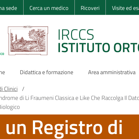
 Ortopedico Rizzo
una sede
Cerca un medico
Ricoveri
Visite ed e
IRCCS
ISTITUTO ORT
one
Didattica e formazione
Area amministrativa
 Clinici
/
ndrome di Li Fraumeni Classica e Like Che Raccolga Il Dato 
iologico
i un Registro di