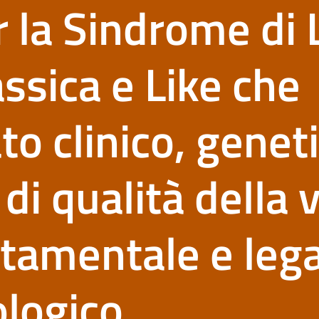
 la Sindrome di 
ssica e Like che
ato clinico, genet
i qualità della v
ttamentale e lega
logico